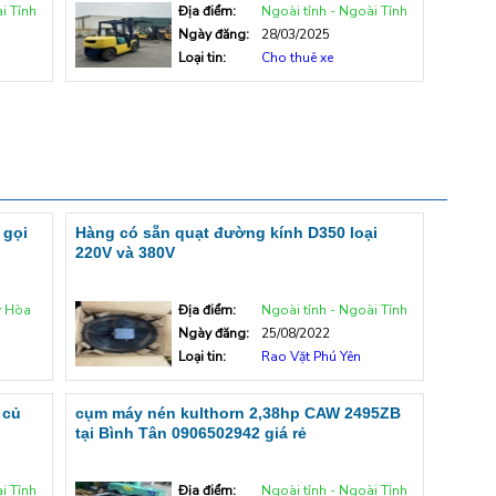
i Tỉnh
Địa điểm:
Ngoài tỉnh - Ngoài Tỉnh
Ngày đăng:
28/03/2025
Loại tin:
Cho thuê xe
 gọi
Hàng có sẵn quạt đường kính D350 loại
220V và 380V
y Hòa
Địa điểm:
Ngoài tỉnh - Ngoài Tỉnh
Ngày đăng:
25/08/2022
Loại tin:
Rao Vặt Phú Yên
 củ
cụm máy nén kulthorn 2,38hp CAW 2495ZB
tại Bình Tân 0906502942 giá rẻ
i Tỉnh
Địa điểm:
Ngoài tỉnh - Ngoài Tỉnh