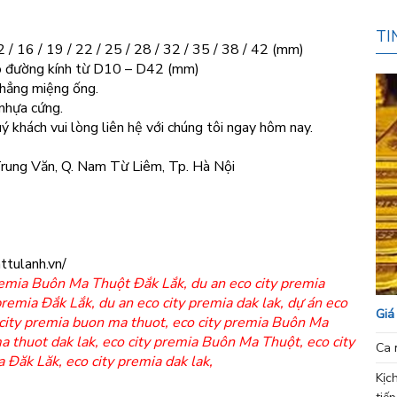
TI
/ 16 / 19 / 22 / 25 / 28 / 32 / 35 / 38 / 42 (mm)
có đường kính từ D10 – D42 (mm)
phẳng miệng ống.
nhựa cứng.
 khách vui lòng liên hệ với chúng tôi ngay hôm nay.
 Trung Văn, Q. Nam Từ Liêm, Tp. Hà Nội
ttulanh.vn/
premia Buôn Ma Thuột Đắk Lắk
,
du an eco city premia
 premia Đắk Lắk
,
du an eco city premia dak lak
,
dự án eco
Giá
 city premia buon ma thuot
,
eco city premia Buôn Ma
a thuot dak lak
,
eco city premia Buôn Ma Thuột
,
eco city
Ca 
a Đăk Lăk, eco city premia dak lak
,
Kịc