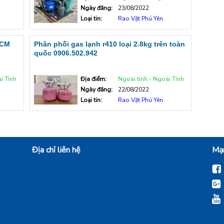
Ngày đăng:
23/08/2022
Loại tin:
Rao Vặt Phú Yên
HCM
Phân phối gas lạnh r410 loại 2.8kg trên toàn
quốc 0906.502.942
i Tỉnh
Địa điểm:
Ngoài tỉnh - Ngoài Tỉnh
Ngày đăng:
22/08/2022
Loại tin:
Rao Vặt Phú Yên
Địa chỉ liên hệ
Mạn