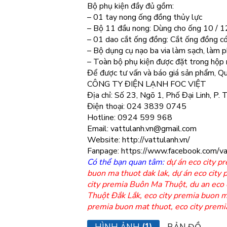
Bộ phụ kiện đầy đủ gồm:
– 01 tay nong ống đồng thủy lực
– Bộ 11 đầu nong: Dùng cho ống 10 / 12 
– 01 dao cắt ống đồng: Cắt ống đồng 
– Bộ dụng cụ nạo ba via làm sạch, làm 
– Toàn bộ phụ kiện được đặt trong hộp 
Để được tư vấn và báo giá sản phẩm, Quý
CÔNG TY ĐIỆN LẠNH FOC VIỆT
Địa chỉ: Số 23, Ngõ 1, Phố Đại Linh, P.
Điện thoại: 024 3839 0745
Hotline: 0924 599 968
Email: vattulanh.vn@gmail.com
Website: http://vattulanh.vn/
Fanpage: https://www.facebook.com/va
Có thể bạn quan tâm:
dự án eco city 
buon ma thuot dak lak
,
dự án eco city
city premia Buôn Ma Thuột
,
du an eco
Thuột Đắk Lắk
,
eco city premia buon m
premia buon mat thuot
,
eco city premi