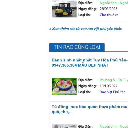
Địa điểm:
Ngoài tỉnh - Ngoà
Ngày đăng:
28/03/2025
Loại tin:
Cho thuê xe
» Xem thêm các tin rao rao vặt phú yên khác
TIN RAO CÙNG LOẠI
Bánh sinh nhật nhật Tuy Hòa Phú Yên-
0947.365.384 MẪU ĐẸP NHẤT
Địa điểm:
Phường 5 - Tp Tu
Ngày đăng:
13/10/2022
Loại tin:
Rao Vặt Phú Yên
Tủ đông inox bảo quản thực phẩm rau
quả, thịt,...
Địa điểm:
Ngoài tỉnh - Ngoà