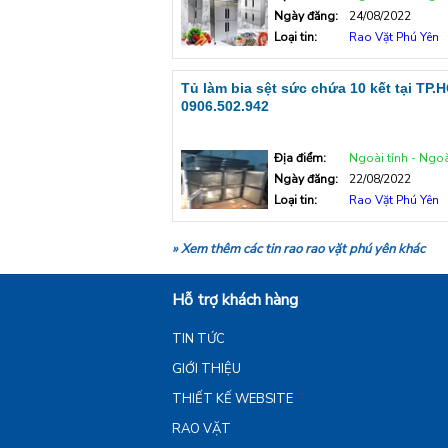
Ngày đăng:
24/08/2022
Loại tin:
Rao Vặt Phú Yên
Tủ làm bia sệt sức chứa 10 kết tại TP.
0906.502.942
Địa điểm:
Ngoài tỉnh - Ngoà
Ngày đăng:
22/08/2022
Loại tin:
Rao Vặt Phú Yên
» Xem thêm các tin rao rao vặt phú yên khác
Hỗ trợ khách hàng
TIN TỨC
GIỚI THIỆU
THIẾT KẾ WEBSITE
RAO VẶT