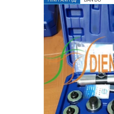
HÌNH ẢNH
(1)
BẢN ĐỒ