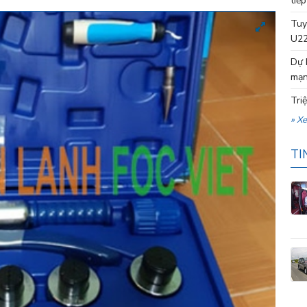
tiếp
Tuy
U22
Dự 
mạn
Tri
» X
TI