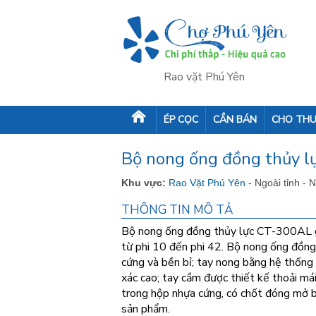
Rao vặt Phú Yên
ÉP CỌC
CẦN BÁN
CHO THU
Bộ nong ống đồng thủy 
Khu vực:
Rao Vặt Phú Yên
- Ngoài tỉnh - 
THÔNG TIN MÔ TẢ
Bộ nong ống đồng thủy lực CT-300AL g
từ phi 10 đến phi 42. Bộ nong ống đồn
cứng và bền bỉ; tay nong bằng hệ thống 
xác cao; tay cầm được thiết kế thoải má
trong hộp nhựa cứng, có chốt đóng mở bằ
sản phẩm.