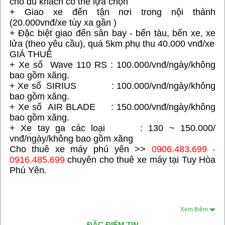
cho du khách có thể lựa chọn
+ Giao xe đến tận nơi trong nội thành
(20.000vnđ/xe tùy xa gần )
+ Đặc biệt giao đến sân bay - bến tàu, bến xe, xe
lửa (theo yêu cầu), quá 5km phụ thu 40.000 vnđ/xe
GIÁ THUÊ
+ Xe số Wave 110 RS : 100.000/vnđ/ngày/không
bao gồm xăng.
+ Xe số SIRIUS : 100.000/vnđ/ngày/không
bao gồm xăng.
+ Xe số AIR BLADE : 150.000/vnđ/ngày/không
bao gồm xăng.
+ Xe tay ga các loại : 130 ~ 150.000/
vnđ/ngày/không bao gồm xăng
Cho thuê xe máy phú yên >>
0906.483.699 -
0916.485.699
chuyên cho thuê xe máy tại Tuy Hòa
Phú Yên.
Xem thêm
ĐẶC ĐIỂM TIN