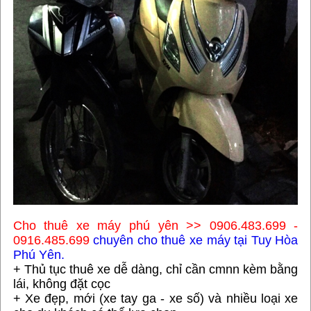
Cho thuê xe máy phú yên >> 0906.483.699 -
0916.485.699
chuyên cho thuê xe máy tại Tuy Hòa
Phú Yên.
+ Thủ tục thuê xe dễ dàng, chỉ cần cmnn kèm bằng
lái, không đặt cọc
+ Xe đẹp, mới (xe tay ga - xe số) và nhiều loại xe