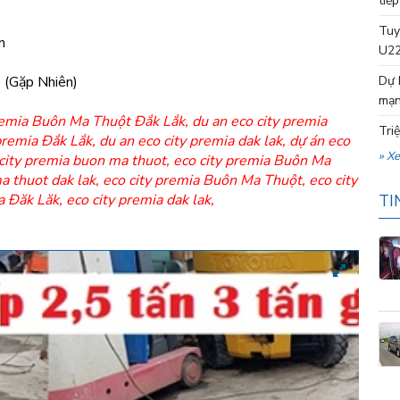
tiếp
Tuy
n
U22
 (Gặp Nhiên)
Dự 
mạn
premia Buôn Ma Thuột Đắk Lắk
,
du an eco city premia
Tri
 premia Đắk Lắk
,
du an eco city premia dak lak
,
dự án eco
» X
 city premia buon ma thuot
,
eco city premia Buôn Ma
a thuot dak lak
,
eco city premia Buôn Ma Thuột
,
eco city
a Đăk Lăk, eco city premia dak lak
,
TI