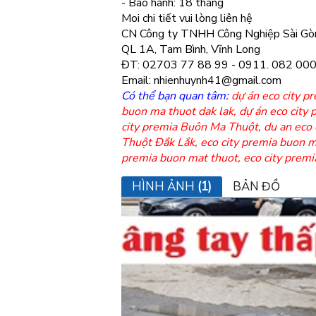
- Bào hành: 18 tháng
Moi chi tiết vui lòng liên hệ
CN Công ty TNHH Công Nghiệp Sài Gò
QL 1A, Tam Bình, Vĩnh Long
ĐT: 02703 77 88 99 - 0911. 082 000
Email: nhienhuynh41@gmail.com
Có thể bạn quan tâm:
dự án eco city 
buon ma thuot dak lak
,
dự án eco city
city premia Buôn Ma Thuột
,
du an eco
Thuột Đắk Lắk
,
eco city premia buon m
premia buon mat thuot
,
eco city premi
HÌNH ẢNH
(1)
BẢN ĐỒ