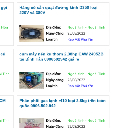
 gọi
Hàng có sẵn quạt đường kính D350 loại
220V và 380V
y Hòa
Địa điểm:
Ngoài tỉnh - Ngoài Tỉnh
Ngày đăng:
25/08/2022
Loại tin:
Rao Vặt Phú Yên
 củ
cụm máy nén kulthorn 2,38hp CAW 2495ZB
tại Bình Tân 0906502942 giá rẻ
i Tỉnh
Địa điểm:
Ngoài tỉnh - Ngoài Tỉnh
Ngày đăng:
23/08/2022
Loại tin:
Rao Vặt Phú Yên
HCM
Phân phối gas lạnh r410 loại 2.8kg trên toàn
quốc 0906.502.942
i Tỉnh
Địa điểm:
Ngoài tỉnh - Ngoài Tỉnh
Ngày đăng:
22/08/2022