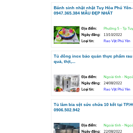
Bánh sinh nhật nhật Tuy Hòa Phú Yên-
0947.365.384 MẪU ĐẸP NHẤT
Địa điểm:
Phường 5 - Tp Tu
Ngày đăng:
13/10/2022
Loại tin:
Rao Vặt Phú Yên
Tủ đông inox bảo quản thực phẩm rau
quả, thịt,...
Địa điểm:
Ngoài tỉnh - Ngoà
Ngày đăng:
24/08/2022
Loại tin:
Rao Vặt Phú Yên
Tủ làm bia sệt sức chứa 10 kết tại TP.
0906.502.942
Địa điểm:
Ngoài tỉnh - Ngoà
Ngày đăng:
22/08/2022