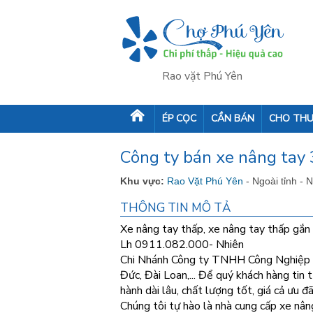
Rao vặt Phú Yên
ÉP CỌC
CẦN BÁN
CHO THU
Công ty bán xe nâng tay 3
Khu vực:
Rao Vặt Phú Yên
- Ngoài tỉnh - 
THÔNG TIN MÔ TẢ
Xe nâng tay thấp, xe nâng tay thấp gắn 
Lh 0911.082.000- Nhiên
Chi Nhánh Công ty TNHH Công Nghiệp Sà
Đức, Đài Loan,... Để quý khách hàng tin
hành dài lâu, chất lượng tốt, giá cả ưu đãi.
Chúng tôi tự hào là nhà cung cấp xe nâ