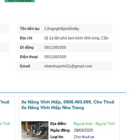
Tên liên lạc
Côngnghiệpmiềntây
Địa chỉ
Ql 1a tân phú tam bình vĩnh long, Cần
Bán
Di động
0911082000
Điện thoại
0911082000
Email
nhienhuynh411@gmail.com
 Thuê
Xe Nâng Vĩnh Hiệp, 0906.483.699, Cho Thuê
Xe Nâng Vĩnh Hiệp Nha Trang
i Tỉnh
Địa điểm:
Ngoài tỉnh - Ngoài Tỉnh
Ngày đăng:
28/03/2025
Loại tin:
Cho thuê xe