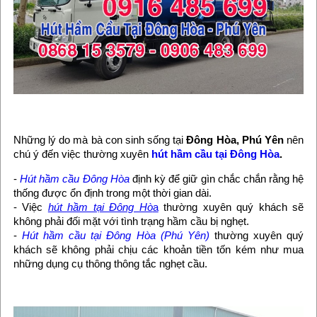
Những lý do mà bà con sinh sống tại
Đông Hòa, Phú Yên
nên
chú ý đến việc thường xuyên
hút hầm cầu tại Đông Hòa
.
-
Hút hầm cầu Đông Hòa
định kỳ để giữ gìn chắc chắn rằng hệ
thống được ổn định trong một thời gian dài.
- Việc
hút hầm tại Đông Hò
a
thường xuyên quý khách sẽ
không phải đối mặt với tình trạng hầm cầu bị nghẹt.
-
Hút hầm cầu tại Đông Hòa (Phú Yên)
thường xuyên quý
khách sẽ không phải chịu các khoản tiền tốn kém như mua
những dụng cụ thông thông tắc nghẹt cầu.