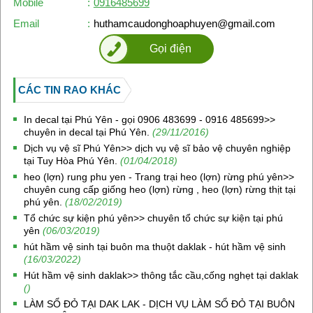
Mobile
:
0916485699
Email
:
huthamcaudonghoaphuyen@gmail.com
Gọi điện
CÁC TIN RAO KHÁC
In decal tại Phú Yên - gọi 0906 483699 - 0916 485699>>
chuyên in decal tại Phú Yên.
(29/11/2016)
Dịch vụ vệ sĩ Phú Yên>> dịch vụ vệ sĩ bảo vệ chuyên nghiệp
tại Tuy Hòa Phú Yên.
(01/04/2018)
heo (lợn) rung phu yen - Trang trại heo (lợn) rừng phú yên>>
chuyên cung cấp giống heo (lợn) rừng , heo (lợn) rừng thịt tại
phú yên.
(18/02/2019)
Tổ chức sự kiện phú yên>> chuyên tổ chức sự kiện tại phú
yên
(06/03/2019)
hút hầm vệ sinh tại buôn ma thuột daklak - hút hầm vệ sinh
(16/03/2022)
Hút hầm vệ sinh daklak>> thông tắc cầu,cống nghẹt tại daklak
()
LÀM SỔ ĐỎ TẠI DAK LAK - DỊCH VỤ LÀM SỔ ĐỎ TẠI BUÔN