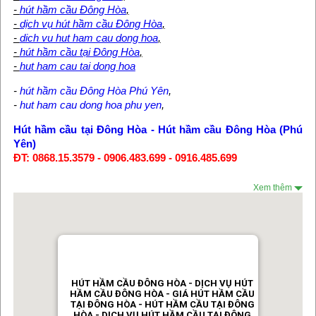
-
hút hầm cầu Đông Hòa
,
-
dịch vụ hút hầm cầu Đông Hòa
,
-
dich vu hut ham cau dong hoa
,
-
hút hầm cầu tại Đông Hòa
,
-
hut ham cau tai dong hoa
-
hút hầm cầu Đông Hòa Phú Yên
,
-
hut ham cau dong hoa phu yen
,
Hút hầm cầu tại Đông Hòa
-
Hút hầm cầu Đông Hòa (Phú
Yên)
ĐT: 0868.15.3579 - 0906.483.699 - 0916.485.699
Xem thêm
HÚT HẦM CẦU ĐÔNG HÒA - DỊCH VỤ HÚT
HẦM CẦU ĐÔNG HÒA - GIÁ HÚT HẦM CẦU
TẠI ĐÔNG HÒA - HÚT HẦM CẦU TẠI ĐÔNG
HÒA - DỊCH VỤ HÚT HẦM CẦU TẠI ĐÔNG