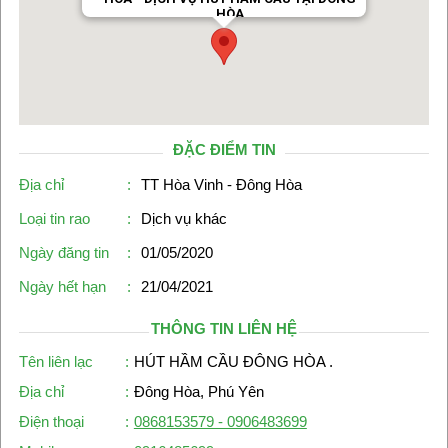
HÒA
Địa chỉ: Đông Hòa, Phú Yên
ĐẶC ĐIỂM TIN
Địa chỉ
:
TT Hòa Vinh - Đông Hòa
Loại tin rao
:
Dịch vụ khác
Ngày đăng tin
:
01/05/2020
Ngày hết hạn
:
21/04/2021
THÔNG TIN LIÊN HỆ
Tên liên lạc
:
HÚT HẦM CẦU ĐÔNG HÒA .
Địa chỉ
:
Đông Hòa, Phú Yên
Điện thoại
:
0868153579 - 0906483699