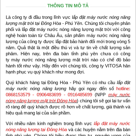
THÔNG TIN MÔ TẢ
Là công ty đi đầu trong lĩnh vực l
ắp đặt máy nước nóng năng
lượng mặt trời tại Đông Hòa - Phú Yên
. Chúng tôi chuyên phân
phối và lắp đặt máy nước nóng năng lượng mặt trời với công
nghệ hoàn toàn từ Châu Âu, sản phẩm máy nước nóng năng
lượng của công ty được lắp đặt bảo hành đổi mới trong vòng 5
năm. Quả thật là một điều thú vị và tự tin về chất lượng sản
phâm. Hiện nay, trên địa bàn tỉnh phú yên chưa có công
ty máy nước nóng năng lượng mặt trời nào có chế độ bảo
hành tốt như vậy. Hãy đến với chúng tôi, công ty VITOSA hân
hạnh phục vụ quý khách như mong đợi.
Quý khách hàng tại Đông Hòa - Phú Yên có nhu cầu
lắp đặt
máy nước nóng năng lượng
hãy gọi ngay đến số
hotline:
0868153579 - 0906483699 - 0916485699
(NPP
máy nước
nóng năng lượng mặt trời Đông Hòa
) chúng tôi sẽ gọi lại tư vấn
rõ ràng để quý khách được rõ hơn về chất lượng, giá thành và
hiệu quả mang lại của sản phầm.
Với nhiều năm kinh nghiệm trong lĩnh vực
lắp đặt máy nước
nóng năng lượng tại Đông Hòa
và các huyện nằm trên địa bàn
tỉnh phú yên. Chúng tôi hiều được tâm tư, nguyện vọng của