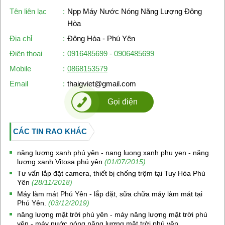
Tên liên lạc
:
Npp Máy Nước Nóng Năng Lượng Đông
Hòa
Địa chỉ
:
Đông Hòa - Phú Yên
Điện thoại
:
0916485699 - 0906485699
Mobile
:
0868153579
Email
:
thaigviet@gmail.com
Gọi điện
CÁC TIN RAO KHÁC
năng lượng xanh phú yên - nang luong xanh phu yen - năng
lượng xanh Vitosa phú yên
(01/07/2015)
Tư vấn lắp đặt camera, thiết bị chống trộm tại Tuy Hòa Phú
Yên
(28/11/2018)
Máy làm mát Phú Yên - lắp đặt, sữa chữa máy làm mát tại
Phú Yên.
(03/12/2019)
năng lượng mặt trời phú yên - máy năng lượng mặt trời phú
yên - máy nước nóng năng lượng mặt trời phú yên.