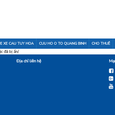
E XE CAU TUY HOA
CUU HO O TO QUANG BINH
CHO THUÊ
 đã bị ẩn/.
Địa chỉ liên hệ
Mạn