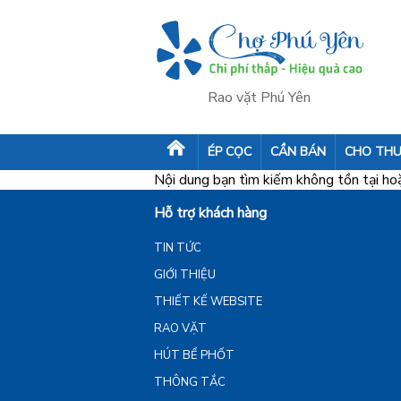
Rao vặt Phú Yên
ÉP CỌC
CẦN BÁN
CHO THU
Nội dung bạn tìm kiếm không tồn tại hoặc
Hỗ trợ khách hàng
TIN TỨC
GIỚI THIỆU
THIẾT KẾ WEBSITE
RAO VẶT
HÚT BỂ PHỐT
THÔNG TẮC