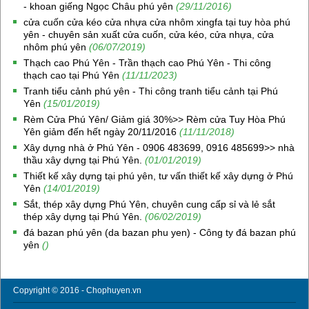
- khoan giếng Ngọc Châu phú yên
(29/11/2016)
cửa cuốn cửa kéo cửa nhựa cửa nhôm xingfa tại tuy hòa phú
yên - chuyên sản xuất cửa cuốn, cửa kéo, cửa nhựa, cửa
nhôm phú yên
(06/07/2019)
Thạch cao Phú Yên - Trần thạch cao Phú Yên - Thi công
thạch cao tại Phú Yên
(11/11/2023)
Tranh tiểu cảnh phú yên - Thi công tranh tiểu cảnh tại Phú
Yên
(15/01/2019)
Rèm Cửa Phú Yên/ Giảm giá 30%>> Rèm cửa Tuy Hòa Phú
Yên giảm đến hết ngày 20/11/2016
(11/11/2018)
Xây dựng nhà ở Phú Yên - 0906 483699, 0916 485699>> nhà
thầu xây dựng tại Phú Yên.
(01/01/2019)
Thiết kế xây dựng tại phú yên, tư vấn thiết kế xây dựng ở Phú
Yên
(14/01/2019)
Sắt, thép xây dựng Phú Yên, chuyên cung cấp sỉ và lẻ sắt
thép xây dựng tại Phú Yên.
(06/02/2019)
đá bazan phú yên (da bazan phu yen) - Công ty đá bazan phú
yên
()
Copyright © 2016 - Chophuyen.vn