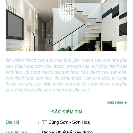
tìm kiếm: thạch cao sơn hòa phú yên, thach cao son hoa phu
yen, thạch cao sơn hòa, thach cao son hoa, thi công thạch cao
sơn hòa, thi cong thach cao son hoa, trần thạch cao sơn hòa,
tran thach cao son hoa, thi công thạch cao phú yên, thi cong
thach cao phu yen, trần thạch cao phú yên, tran thach cao phu
yen, thạch cao phú yên, thach cao phu yen,
Xem thêm
ĐẶC ĐIỂM TIN
Địa chỉ
:
TT Củng Sơn - Sơn Hòa
Loại tin rao
:
Dịch vụ thiết kế, xây dựng