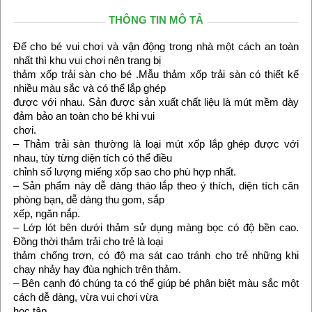
THÔNG TIN MÔ TẢ
Để cho bé vui chơi và vận động trong nhà một cách an toàn
nhất thì khu vui chơi nên trang bị
thảm xốp trải sàn cho bé .Mẫu thảm xốp trải sàn có thiết kế
nhiều màu sắc và có thể lắp ghép
được với nhau. Sản được sản xuất chất liệu là mút mềm dày
đảm bảo an toàn cho bé khi vui
chơi.
– Thảm trải sàn thường là loại mút xốp lắp ghép được với
nhau, tùy từng diện tích có thể điều
chỉnh số lượng miếng xốp sao cho phù hợp nhất.
– Sản phẩm này dễ dàng tháo lắp theo ý thích, diện tích căn
phòng bạn, dễ dàng thu gom, sắp
xếp, ngăn nắp.
– Lớp lót bên dưới thảm sử dụng màng bọc có độ bền cao.
Đồng thời thảm trải cho trẻ là loại
thảm chống trơn, có độ ma sát cao tránh cho trẻ những khi
chạy nhảy hay đùa nghịch trên thảm.
– Bên cạnh đó chúng ta có thể giúp bé phân biệt màu sắc một
cách dễ dàng, vừa vui chơi vừa
học tập.