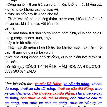
– Công nghệ in thảm trải sàn thân thiện, không mùi, không gây
kích ứng da không gây trở ngại về
đường hô hấp hay tiêu hóa cho trẻ.
– Thảm có khả năng chống thấm nước cao, không hút ẩm và
dễ lau rửa khi dính các vết bẩn trên
bề mặt.
– Bề mặt thảm trải sàn có độ nhám nhất định, giúp các bé giữ
thăng bằng khi chơi đùa, chạy
nhảy trên bề mặt thảm.
– Thảm có độ mềm nhún hỗ trợ trẻ khi bò, ngồi hay nằm một
cách thuận lợi, giả sử bé vô tình
trượt ngã cũng không có vấn đề gì, giúp bé giảm bớt được sự
đau đớn.
Liên hệ ngay CÔNG TY THIẾT BỊ MẦM NON ÁNH DƯƠNG -
0938 309 074 ZALO
Liên kết hữu ích
:
xe cẩu Đà Nẵng
,
xe cẩu đà nẵng
,
xe cau
da nang
,
thuê xe cẩu đà nẵng
,
thuê xe cẩu Đà Nẵng
,
thue
xe cau da nang
,
cho thuê xe cẩu Đà Nẵng
,
cho thuê xe cẩu
đà nẵng
,
cho thuê xe cẩu tại Đà Nẵng
,
cho thue xe cau tai
da nang
,
cho thue xe cau da nang
,
thuê xe cẩu tại đà