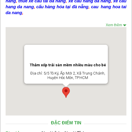
nẵng
,
thue xe cau tai da nang
,
xe cẩu hàng đà nẵng
,
xe cau
hang da nang
,
cẩu hàng hóa tại đà nẵng
,
cau hang hoa tai
da nang
,
Xem thêm
Thảm xốp trải sàn mềm nhiều màu cho bé
Địa chỉ: 5/5 Tô Ký, Ấp Mới 2, Xã Trung Chánh,
Huyện Hóc Môn, TP.HCM
ĐẶC ĐIỂM TIN