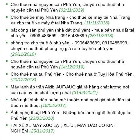
Cho thuê nhà nguyên căn Phú Yên, chuyên cho thuê nhà
nguyên căn tại Phú Yên
(02/11/2019)
Cho thuê xe máy Nha trang - cho thuê xe máy tại Nha Trang
>> cho thuê xe máy ở tại Nha Trang.
(11/11/2018)
bất động sản phú yên (nhà đất phú yên) - mua bán nhà đất tại
phú yên : 0906 483699 - 0916 485699
(26/11/2018)
phòng trọ cho thuê ở phú yên, - 0906483699, 0916485699,
chuyên cho thuê phòng trọ giá rẻ ở tuy hòa phú yên
(26/11/2018)
Cho thuê nhà nguyên căn Phú Yên, chuyên cho thuê nhà
nguyên căn tại Phú Yên
(14/12/2019)
Cho thuê nhà tại Phú Yên - Cho thuê nhà ở Tuy Hòa Phú Yên.
(20/12/2018)
Máy lạnh áp trần Aikibi AUF/AUC giá rẻ hàng chất lượng nơi
cùn cấp uy tín chất lượng nhất
(31/03/2021)
Nhà nghỉ bình dân buôn mê thuột» nhà nghỉ giá bình dân tại
Buôn mê thuột
(19/03/2017)
Ảnh nghệ thuật Phú Yên - Những bức ảnh nghệ thuật đẹp tại
Phú Yên
(23/03/2018)
TÀI XẾ XE MÁY XÚC LẬT, XE ỦI, MÁY ĐÀO CÓ KINH
NGHIỆM
(25/11/2017)