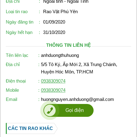
Địa chỉ
:
Ngoài tỉnh - Ngoài Tỉnh
Loại tin rao
:
Rao Vặt Phú Yên
Ngày đăng tin
:
01/09/2020
Ngày hết hạn
:
31/10/2020
THÔNG TIN LIÊN HỆ
Tên liên lạc
:
anhduongthuhuong
Địa chỉ
:
5/5 Tô Ký, Ấp Mới 2, Xã Trung Chánh,
Huyện Hóc Môn, TP.HCM
Điện thoại
:
0938309074
Mobile
:
0938309074
Email
:
huongnguyen.anhduong@gmail.com
Gọi điện
CÁC TIN RAO KHÁC