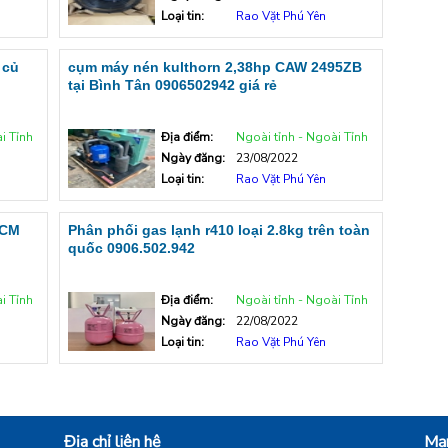
Loại tin:
Rao Vặt Phú Yên
 củ
cụm máy nén kulthorn 2,38hp CAW 2495ZB
tại Bình Tân 0906502942 giá rẻ
i Tỉnh
Địa điểm:
Ngoài tỉnh - Ngoài Tỉnh
Ngày đăng:
23/08/2022
Loại tin:
Rao Vặt Phú Yên
HCM
Phân phối gas lạnh r410 loại 2.8kg trên toàn
quốc 0906.502.942
i Tỉnh
Địa điểm:
Ngoài tỉnh - Ngoài Tỉnh
Ngày đăng:
22/08/2022
Loại tin:
Rao Vặt Phú Yên
Địa chỉ liên hệ
Mạn