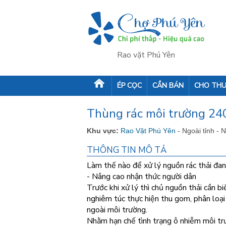
Rao vặt Phú Yên
ÉP CỌC
CẦN BÁN
CHO THU
Thùng rác môi trường 240
Khu vực:
Rao Vặt Phú Yên
- Ngoài tỉnh - 
THÔNG TIN MÔ TẢ
Làm thế nào để xử lý nguồn rác thải đan
- Nâng cao nhận thức người dân
Trước khi xử lý thì chủ nguồn thải cần b
nghiêm túc thực hiện thu gom, phân loại 
ngoài môi trường.
Nhằm hạn chế tình trạng ô nhiễm môi trư