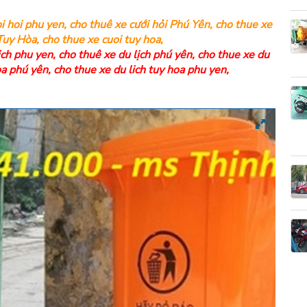
i hoi phu yen
,
cho thuê xe cưới hỏi Phú Yên
,
cho thue xe
 Tuy Hòa
,
cho thue xe cuoi tuy hoa
,
ich phu yen
,
cho thuê xe du lịch phú yên
,
cho thue xe du
òa phú yên
,
cho thue xe du lich tuy hoa phu yen
,