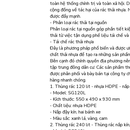
toàn hệ thống chính trị và toàn xã hội. 
cộng đồng về tác hại của rác thải nhựa. 
được đẩy mạnh.
- Phân loại rác thải tại nguồn
Phân loại rác tại nguồn góp phần tiết ki
thải từ việc tận dụng phế liệu tái chế và
- Tái chế rác thải nhựa
Đây là phương pháp phổ biến và được ưu
chất thải nhựa để tạo ra những sản phẩm
Bên cạnh đó chính quyền địa phương nên 
tập trung đông dân cư. Các sản phẩm t
được phân phối và bày bán tại công ty ch
hàng nhanh chóng.
1. Thùng rác 120 lit - nhựa HDPE - nắp 
- Model: SG120L
- Kích thước: 550 x 490 x 930 mm
- Chất liệu: nhựa HDPE
- Nắp đậy kín, hai bánh xe
- Màu sắc: xanh lá, vàng, cam
2. Thùng rác 240 lit - Thùng rác nắp kín