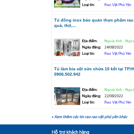
Loại tin:
Rao Vặt Phú Yên
Tủ đông inox bảo quản thực phẩm rau
quả, thịt,...
Địa điểm:
Ngoài tỉnh - Ngoà
Ngày đăng:
24/08/2022
Loại tin:
Rao Vặt Phú Yên
Tủ làm bia sệt sức chứa 10 kết tại TP.
0906.502.942
Địa điểm:
Ngoài tỉnh - Ngoà
Ngày đăng:
22/08/2022
Loại tin:
Rao Vặt Phú Yên
» Xem thêm các tin rao rao vặt phú yên khác
Hỗ trợ khách hàng