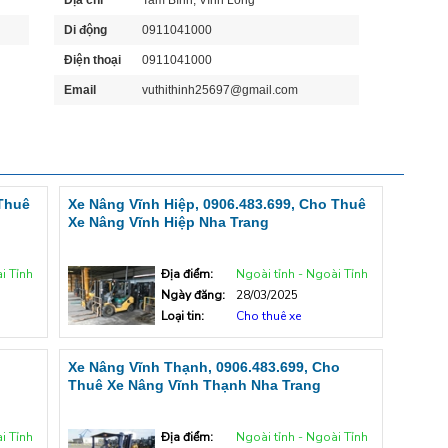
Địa chỉ
Tam Bình, Vĩnh Long
Di động
0911041000
Điện thoại
0911041000
Email
vuthithinh25697@gmail.com
 Thuê
Xe Nâng Vĩnh Hiệp, 0906.483.699, Cho Thuê
Xe Nâng Vĩnh Hiệp Nha Trang
i Tỉnh
Địa điểm:
Ngoài tỉnh - Ngoài Tỉnh
Ngày đăng:
28/03/2025
Loại tin:
Cho thuê xe
o
Xe Nâng Vĩnh Thạnh, 0906.483.699, Cho
Thuê Xe Nâng Vĩnh Thạnh Nha Trang
i Tỉnh
Địa điểm:
Ngoài tỉnh - Ngoài Tỉnh