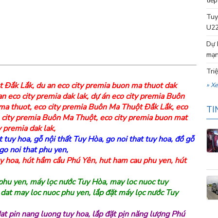
tiếp
Tuy
U22
Dự 
mạn
Tri
t Đắk Lắk
,
du an eco city premia buon ma thuot dak
» X
an eco city premia dak lak
,
dự án eco city premia Buôn
 ma thuot
,
eco city premia Buôn Ma Thuột Đắk Lắk
,
eco
TI
 city premia Buôn Ma Thuột
,
eco city premia buon mat
y premia dak lak
,
t tuy hoa
,
gỗ nội thất Tuy Hòa
,
go noi that tuy hoa
,
đồ gỗ
go noi that phu yen
,
y hoa
,
hút hầm cầu Phú Yên
,
hut ham cau phu yen
,
hút
phu yen
,
máy lọc nước Tuy Hòa
,
may loc nuoc tuy
 dat may loc nuoc phu yen
,
lắp đặt máy lọc nước Tuy
dat pin nang luong tuy hoa
,
lắp đặt pịn năng lượng Phú