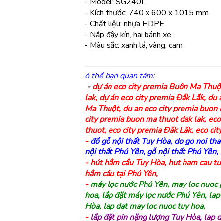
- Model: SG240L
- Kích thước: 740 x 600 x 1015 mm
- Chất liệu: nhựa HDPE
- Nắp đậy kín, hai bánh xe
- Màu sắc: xanh lá, vàng, cam
ó thể bạn quan tâm:
-
dự án eco city premia Buôn Ma Thuộ
lak
,
dự án eco city premia Đắk Lắk
,
du 
Ma Thuột
,
du an eco city premia buon
city premia buon ma thuot dak lak
,
eco
thuot
,
eco city premia Đăk Lăk, eco cit
-
đồ gỗ nội thất Tuy Hòa
,
do go noi tha
nội thất Phú Yên
,
gỗ nội thất Phú Yên
,
-
hút hầm cầu Tuy Hòa
,
hut ham cau tu
hầm cầu tại Phú Yên
,
-
máy lọc nước Phú Yên
,
may loc nuoc 
hoa
,
lắp đặt máy lọc nước Phú Yên
,
lap
Hòa
,
lap dat may loc nuoc tuy hoa
,
-
lắp đặt pin nặng lượng Tuy Hòa
,
lap 