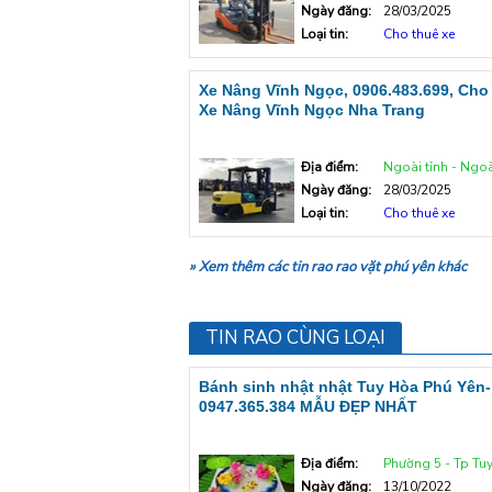
Ngày đăng:
28/03/2025
Loại tin:
Cho thuê xe
Xe Nâng Vĩnh Ngọc, 0906.483.699, Cho
Xe Nâng Vĩnh Ngọc Nha Trang
Địa điểm:
Ngoài tỉnh - Ngoà
Ngày đăng:
28/03/2025
Loại tin:
Cho thuê xe
» Xem thêm các tin rao rao vặt phú yên khác
TIN RAO CÙNG LOẠI
Bánh sinh nhật nhật Tuy Hòa Phú Yên-
0947.365.384 MẪU ĐẸP NHẤT
Địa điểm:
Phường 5 - Tp Tu
Ngày đăng:
13/10/2022