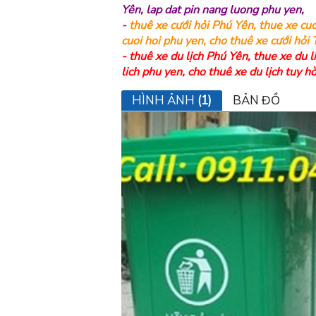
Yên
,
lap dat pin nang luong phu yen
,
-
thuê xe cưới hỏi Phú Yên
,
thue xe cuo
cuoi hoi phu yen
,
cho thuê xe cưới hỏi
-
thuê xe du lịch Phú Yên
,
thue xe du l
lich phu yen
,
cho thuê xe du lịch tuy h
HÌNH ẢNH
(1)
BẢN ĐỒ