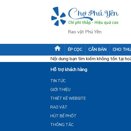
Rao vặt Phú Yên
ÉP CỌC
CẦN BÁN
CHO THU
Nội dung bạn tìm kiếm không tồn tại hoặc
Hỗ trợ khách hàng
TIN TỨC
GIỚI THIỆU
THIẾT KẾ WEBSITE
RAO VẶT
HÚT BỂ PHỐT
THÔNG TẮC