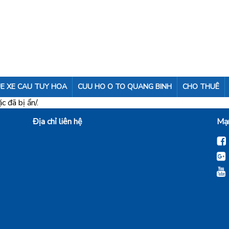
E XE CAU TUY HOA
CUU HO O TO QUANG BINH
CHO THUÊ
 đã bị ẩn/.
Địa chỉ liên hệ
Mạn