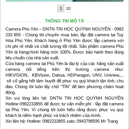
1
10
THÔNG TIN MÔ TẢ
Camera Phú Yên – DNTN TIN HỌC QUỲNH NGUYÊN - 0982
233 855 - Chúng tôi chuyên mua bán, lắp đặt camera tại Tuy
Hòa Phú Yên. Khách hàng ở Phú Yên được lắp camera với
chi phí rẻ nhất và chất lượng tốt nhất. Sản phẩm camera Phú
Yên là hàngchính hãng mới 100%. Được bảo hành theo đúng
tiêu chuẩn của nhà sản xuất.
Cửa hàng camera tại Phú Yên là đại lý của các hãng sản xuất
camera nối tiếng trên thị trường camera như:
HIKVISION, KBVision, Dahua, HDParagon, UNV, Uniview,...
sẽ cố gắng hết tâm huyết để phục vụ quý khách tận tình, chu
đáo. Chúng tôi luôn lấy chữ "TÍN" để làm phương châm hoạt
động.
Xin vui lòng liên hệ: DNTN TIN HỌC QUỲNH NGUYÊN
Hotline 0982233855 để được tư vấn miễn phí - lắp đặt camera
tại Phú Yên. Vì chúng tôi luôn hiểu rằng được phục vụ quý
khách là niềm hạnh phúc và trách nhiệm của mình.
Xin liên hệ: Hotline: 0982233855 zalo: 0943798595 Mr Trạng