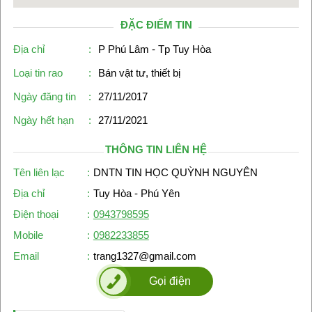
ĐẶC ĐIỂM TIN
Địa chỉ
:
P Phú Lâm - Tp Tuy Hòa
Loại tin rao
:
Bán vật tư, thiết bị
Ngày đăng tin
:
27/11/2017
Ngày hết hạn
:
27/11/2021
THÔNG TIN LIÊN HỆ
Tên liên lạc
:
DNTN TIN HỌC QUỲNH NGUYÊN
Địa chỉ
:
Tuy Hòa - Phú Yên
Điện thoại
:
0943798595
Mobile
:
0982233855
Email
:
trang1327@gmail.com
Gọi điện