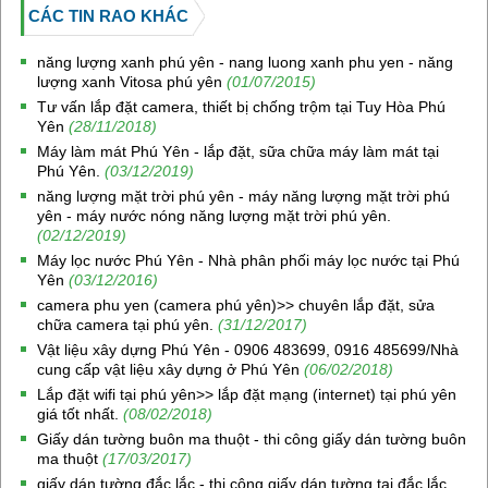
CÁC TIN RAO KHÁC
năng lượng xanh phú yên - nang luong xanh phu yen - năng
lượng xanh Vitosa phú yên
(01/07/2015)
Tư vấn lắp đặt camera, thiết bị chống trộm tại Tuy Hòa Phú
Yên
(28/11/2018)
Máy làm mát Phú Yên - lắp đặt, sữa chữa máy làm mát tại
Phú Yên.
(03/12/2019)
năng lượng mặt trời phú yên - máy năng lượng mặt trời phú
yên - máy nước nóng năng lượng mặt trời phú yên.
(02/12/2019)
Máy lọc nước Phú Yên - Nhà phân phối máy lọc nước tại Phú
Yên
(03/12/2016)
camera phu yen (camera phú yên)>> chuyên lắp đặt, sửa
chữa camera tại phú yên.
(31/12/2017)
Vật liệu xây dựng Phú Yên - 0906 483699, 0916 485699/Nhà
cung cấp vật liệu xây dựng ở Phú Yên
(06/02/2018)
Lắp đặt wifi tại phú yên>> lắp đặt mạng (internet) tại phú yên
giá tốt nhất.
(08/02/2018)
Giấy dán tường buôn ma thuột - thi công giấy dán tường buôn
ma thuột
(17/03/2017)
giấy dán tường đắc lắc - thi công giấy dán tường tại đắc lắc