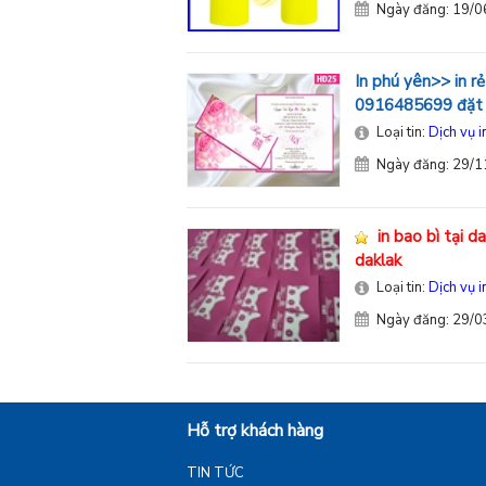
Ngày đăng: 19/
In phú yên>> in 
0916485699 đặt i
Loại tin:
Dịch vụ i
Ngày đăng: 29/
in bao bì tại d
daklak
Loại tin:
Dịch vụ i
Ngày đăng: 29/
Hỗ trợ khách hàng
TIN TỨC