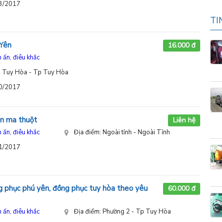
03/2017
TI
 Yên
16.000 đ
n ấn, điêu khắc
 Tuy Hòa - Tp Tuy Hòa
10/2017
ôn ma thuột
Liên hệ
n ấn, điêu khắc
Địa điểm: Ngoài tỉnh - Ngoài Tỉnh
11/2017
g phục phú yên, đồng phục tuy hòa theo yêu
60.000 đ
n ấn, điêu khắc
Địa điểm: Phường 2 - Tp Tuy Hòa