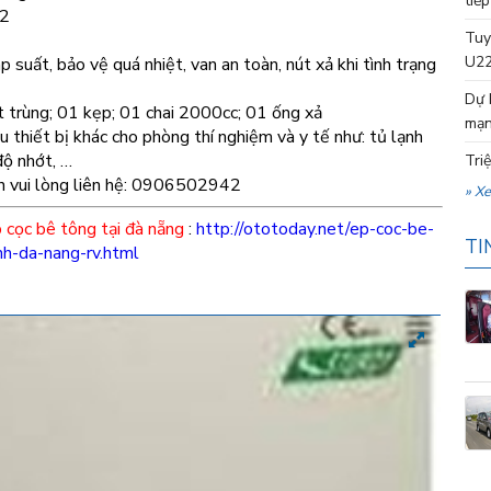
tiếp
m2
Tuy
U22
p suất, bảo vệ quá nhiệt, van an toàn, nút xả khi tình trạng
Dự 
t trùng; 01 kẹp; 01 chai 2000cc; 01 ống xả
mạn
ều thiết bị khác cho phòng thí nghiệm và y tế như: tủ lạnh
ộ nhớt, …
Tri
xin vui lòng liên hệ: 0906502942
» X
 cọc bê tông tại đà nẵng
:
http://ototoday.net/ep-coc-be-
TI
nh-da-nang-rv.html