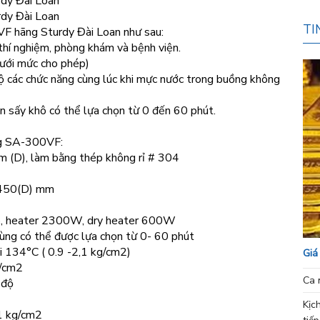
rdy Đài Loan
rdy Đài Loan
TI
0VF hãng Sturdy Đài Loan như sau:
thí nghiệm, phòng khám và bệnh viện.
dưới mức cho phép)
bộ các chức năng cùng lúc khi mực nước trong buồng không
an sấy khô có thể lựa chọn từ 0 đến 60 phút.
ùng SA-300VF:
 (D), làm bằng thép không rỉ # 304
x450(D) mm
p, heater 2300W, dry heater 600W
trùng có thể được lựa chọn từ 0- 60 phút
i 134°C ( 0.9 -2,1 kg/cm2)
Giá
g/cm2
Ca 
 độ
Kịc
1 kg/cm2