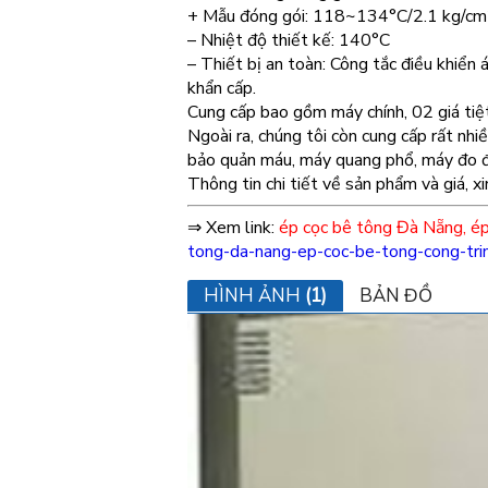
+ Mẫu đóng gói: 118~134°C/2.1 kg/c
– Nhiệt độ thiết kế: 140°C
– Thiết bị an toàn: Công tắc điều khiển á
khẩn cấp.
Cung cấp bao gồm máy chính, 02 giá tiệ
Ngoài ra, chúng tôi còn cung cấp rất nhi
bảo quản máu, máy quang phổ, máy đo đ
Thông tin chi tiết về sản phẩm và giá, 
⇒ Xem link:
ép cọc bê tông Đà Nẵng
,
ép
tong-da-nang-ep-coc-be-tong-cong-tri
HÌNH ẢNH
(1)
BẢN ĐỒ