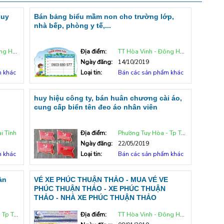
 uy
Bán bảng biểu mầm non cho trường lớp,
nhà bếp, phòng y tế,...
g Hòa
Địa điểm:
TT Hòa Vinh - Đông Hòa
Ngày đăng:
14/10/2019
m khác
Loại tin:
Bán các sản phẩm khác
huy hiệu công ty, bán huân chương cài áo,
cung cấp biển tên đeo áo nhân viên
i Tỉnh
Địa điểm:
Phường Tuy Hòa - Tp Tuy Hòa
Ngày đăng:
22/05/2019
m khác
Loại tin:
Bán các sản phẩm khác
ản
VÉ XE PHÚC THUẬN THẢO - MUA VÉ VE
PHÚC THUẬN THẢO - XE PHÚC THUẬN
THẢO - NHÀ XE PHÚC THUẬN THẢO
uy Hòa
Địa điểm:
TT Hòa Vinh - Đông Hòa