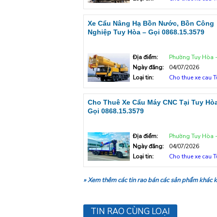
Xe Cẩu Nâng Hạ Bồn Nước, Bồn Công
Nghiệp Tuy Hòa – Gọi 0868.15.3579
Địa điểm:
Phường Tuy Hòa - Tp T
Ngày đăng:
04/07/2026
Loại tin:
Cho thue xe cau 
Cho Thuê Xe Cẩu Máy CNC Tại Tuy Hòa
Gọi 0868.15.3579
Địa điểm:
Phường Tuy Hòa - Tp T
Ngày đăng:
04/07/2026
Loại tin:
Cho thue xe cau 
» Xem thêm các tin rao bán các sản phẩm khác 
TIN RAO CÙNG LOẠI