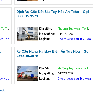
Dịch Vụ Cẩu Két Sắt Tuy Hòa An Toàn – Gọi
0868.15.3579
uy Hòa
Địa điểm:
Phường Tuy Hòa - Tp Tuy Hòa
Ngày đăng:
04/07/2026
Tuy Hoa
Loại tin:
Cho thue xe cau Tuy Hoa
 –
Xe Cẩu Nâng Hạ Máy Biến Áp Tuy Hòa – Gọi
0868.15.3579
uy Hòa
Địa điểm:
Phường Tuy Hòa - Tp Tuy Hòa
Ngày đăng:
04/07/2026
Tuy Hoa
Loại tin:
Cho thue xe cau Tuy Hoa
khác