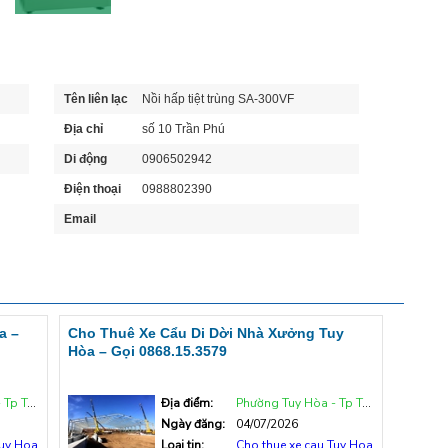
Tên liên lạc
Nồi hấp tiệt trùng SA-300VF
Địa chỉ
số 10 Trần Phú
Di động
0906502942
Điện thoại
0988802390
Email
a –
Cho Thuê Xe Cẩu Di Dời Nhà Xưởng Tuy
Hòa – Gọi 0868.15.3579
uy Hòa
Địa điểm:
Phường Tuy Hòa - Tp Tuy Hòa
Ngày đăng:
04/07/2026
Tuy Hoa
Loại tin:
Cho thue xe cau Tuy Hoa