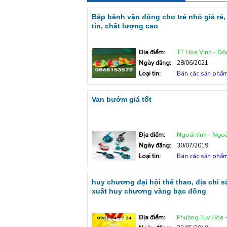
Bập bênh vận động cho trẻ nhỏ giá rẻ,
tín, chất lượng cao
Địa điểm:
TT Hòa Vinh - Đôn
Ngày đăng:
28/06/2021
Loại tin:
Bán các sản phẩ
Van bướm giá tốt
Địa điểm:
Ngoài tỉnh - Ngoà
Ngày đăng:
30/07/2019
Loại tin:
Bán các sản phẩ
huy chương đại hội thể thao, địa chỉ s
xuất huy chương vàng bạc đồng
Địa điểm:
Phường Tuy Hòa - Tp T