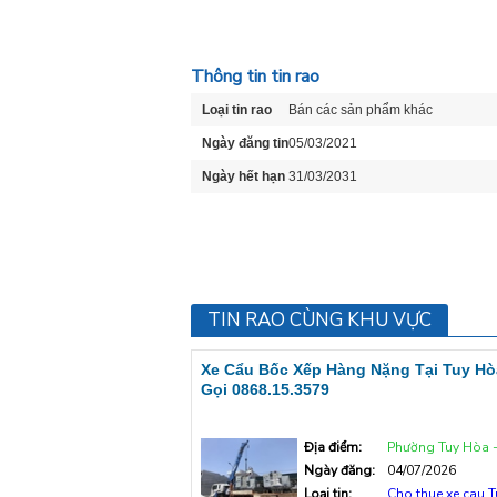
Thông tin tin rao
Loại tin rao
Bán các sản phẩm khác
Ngày đăng tin
05/03/2021
Ngày hết hạn
31/03/2031
TIN RAO CÙNG KHU VỰC
Xe Cẩu Bốc Xếp Hàng Nặng Tại Tuy Hò
Gọi 0868.15.3579
Địa điểm:
Phường Tuy Hòa - Tp T
Ngày đăng:
04/07/2026
Loại tin:
Cho thue xe cau 