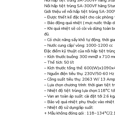
Nồi hấp tiệt trùng SA-300VF hãng Stu
Nồi hấp tiệt trùng SA-300VF hãng Stu
Giới thiệu về nồi hấp tiệt trùng SA-30
– Được thiết kế đặc biệt cho các phòng 
– Báo động quá nhiệt ( mực nước thấp 
– Khi quá nhiệt sẽ có còi và dừng toàn 
đủ.
– Có chức năng sấy khô tự động, thời gi
– Nước cung cấp/ vòng: 1000-1200 cc
Đặc điểm kỹ thuật của nồi hấp tiệt tr
– Kích thước buồng: 300 mmØ x 710 mm
– Thể tích: 50 lít
– Kích thước tổng thể: 600(W)x1090
– Nguồn điện tiêu thụ: 230V/50-60 Hz
– Công suất tiêu thụ: 2063 W/ 13 Am
– Lựa chọn chương trình: thời gian tiệt 
– Nhiệt độ tiệt trùng lựa chọn:118°C tớ
– Van an toàn áp suất: cài đặt tới 2.6 k
– Bảo vệ quá nhiệt: phụ thuộc vào nhiệt
– Nhiệt độ sử dụng/áp suất:
+ Mẫu không đóng gói : 118~134°C/2.