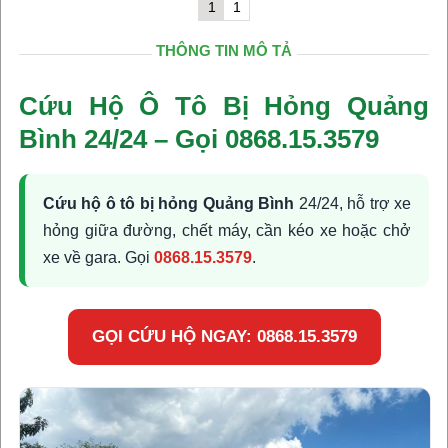
1
1
THÔNG TIN MÔ TẢ
Cứu Hộ Ô Tô Bị Hỏng Quảng
Bình 24/24 – Gọi 0868.15.3579
Cứu hộ ô tô bị hỏng Quảng Bình
24/24, hỗ trợ xe
hỏng giữa đường, chết máy, cần kéo xe hoặc chở
xe về gara. Gọi
0868.15.3579
.
GỌI CỨU HỘ NGAY: 0868.15.3579