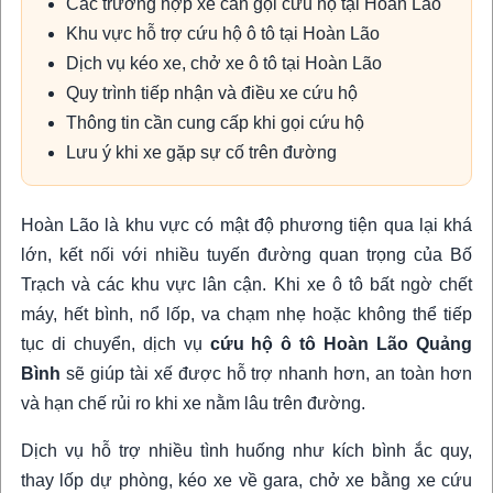
Các trường hợp xe cần gọi cứu hộ tại Hoàn Lão
Khu vực hỗ trợ cứu hộ ô tô tại Hoàn Lão
Dịch vụ kéo xe, chở xe ô tô tại Hoàn Lão
Quy trình tiếp nhận và điều xe cứu hộ
Thông tin cần cung cấp khi gọi cứu hộ
Lưu ý khi xe gặp sự cố trên đường
Hoàn Lão là khu vực có mật độ phương tiện qua lại khá
lớn, kết nối với nhiều tuyến đường quan trọng của Bố
Trạch và các khu vực lân cận. Khi xe ô tô bất ngờ chết
máy, hết bình, nổ lốp, va chạm nhẹ hoặc không thể tiếp
tục di chuyển, dịch vụ
cứu hộ ô tô Hoàn Lão Quảng
Bình
sẽ giúp tài xế được hỗ trợ nhanh hơn, an toàn hơn
và hạn chế rủi ro khi xe nằm lâu trên đường.
Dịch vụ hỗ trợ nhiều tình huống như kích bình ắc quy,
thay lốp dự phòng, kéo xe về gara, chở xe bằng xe cứu