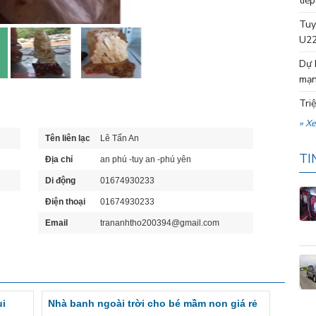
tiếp
Tuy
U22
Dự 
mạn
Tri
» X
Tên liên lạc
Lê Tấn An
TI
Địa chỉ
an phú -tuy an -phú yên
Di động
01674930233
Điện thoại
01674930233
Email
trananhtho200394@gmail.com
ui
Nhà banh ngoài trời cho bé mầm non giá rẻ