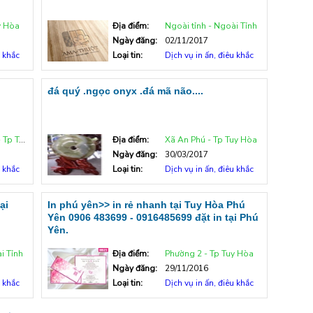
y Hòa
Địa điểm:
Ngoài tỉnh - Ngoài Tỉnh
Ngày đăng:
02/11/2017
u khắc
Loại tin:
Dịch vụ in ấn, điêu khắc
đá quý .ngọc onyx .đá mã não....
uy Hòa
Địa điểm:
Xã An Phú - Tp Tuy Hòa
Ngày đăng:
30/03/2017
u khắc
Loại tin:
Dịch vụ in ấn, điêu khắc
ại
In phú yên>> in rẻ nhanh tại Tuy Hòa Phú
Yên 0906 483699 - 0916485699 đặt in tại Phú
Yên.
i Tỉnh
Địa điểm:
Phường 2 - Tp Tuy Hòa
Ngày đăng:
29/11/2016
u khắc
Loại tin:
Dịch vụ in ấn, điêu khắc