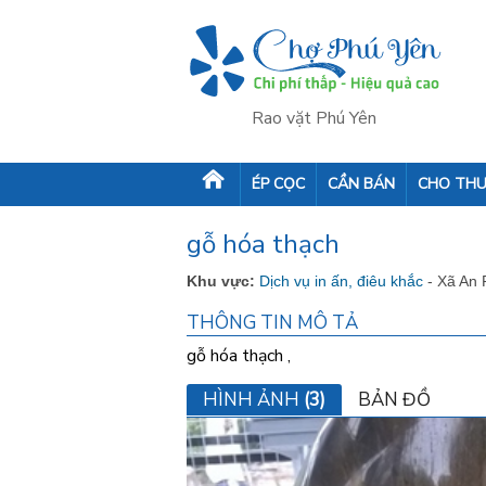
Rao vặt Phú Yên
ÉP CỌC
CẦN BÁN
CHO THU
gỗ hóa thạch
Khu vực:
Dịch vụ in ấn, điêu khắc
- Xã An 
THÔNG TIN MÔ TẢ
gỗ hóa thạch ,
HÌNH ẢNH
(3)
BẢN ĐỒ