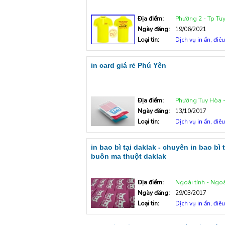
Địa điểm:
Phường 2 - Tp Tu
Ngày đăng:
19/06/2021
Loại tin:
Dịch vụ in ấn, điê
in card giá rẻ Phú Yên
Địa điểm:
Phường Tuy Hòa - Tp T
Ngày đăng:
13/10/2017
Loại tin:
Dịch vụ in ấn, điê
in bao bì tại daklak - chuyên in bao bì t
buôn ma thuột daklak
Địa điểm:
Ngoài tỉnh - Ngoà
Ngày đăng:
29/03/2017
Loại tin:
Dịch vụ in ấn, điê