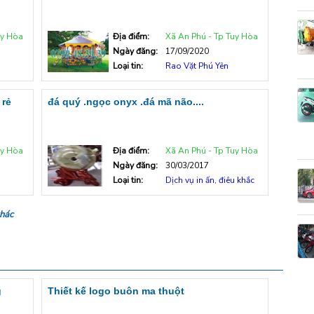
uy Hòa
Địa điểm:
Xã An Phú - Tp Tuy Hòa
Ngày đăng:
17/09/2020
Loại tin:
Rao Vặt Phú Yên
 rẻ
đá quý .ngọc onyx .đá mã não....
uy Hòa
Địa điểm:
Xã An Phú - Tp Tuy Hòa
Ngày đăng:
30/03/2017
Loại tin:
Dịch vụ in ấn, điêu khắc
khác
g
Thiết kế logo buôn ma thuột