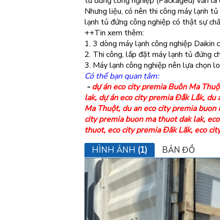
tủ đứng công nghiệp (Packaged) vẫn là 
Nhưng liệu, có nên thi công máy lạnh 
lạnh tủ đứng công nghiệp có thật sự chấ
++Tin xem thêm:
1. 3 dòng máy lạnh công nghiệp Daikin 
2. Thi công, lắp đặt máy lạnh tủ đứng ch
3. Máy lạnh công nghiệp nên lựa chọn loạ
Có thể bạn quan tâm:
-
dự án eco city premia Buôn Ma Thuộ
lak
,
dự án eco city premia Đắk Lắk
,
du 
Ma Thuột
,
du an eco city premia buon
city premia buon ma thuot dak lak
,
eco
thuot
,
eco city premia Đăk Lăk, eco cit
HÌNH ẢNH
(1)
BẢN ĐỒ