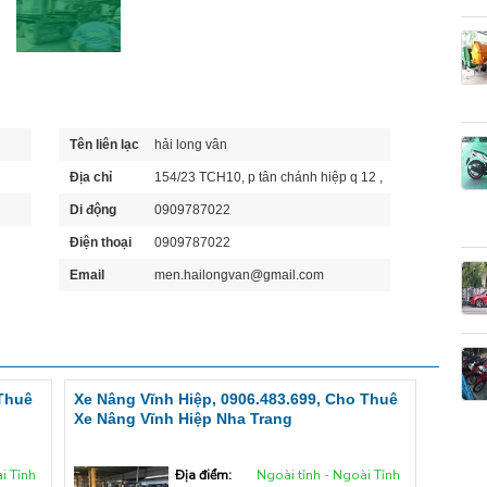
Tên liên lạc
hải long vân
Địa chỉ
154/23 TCH10, p tân chánh hiệp q 12 ,
tphcm
Di động
0909787022
Điện thoại
0909787022
Email
men.hailongvan@gmail.com
 Thuê
Xe Nâng Vĩnh Hiệp, 0906.483.699, Cho Thuê
Xe Nâng Vĩnh Hiệp Nha Trang
i Tỉnh
Địa điểm:
Ngoài tỉnh - Ngoài Tỉnh