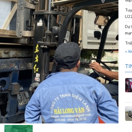
tiếp
Tuy
U22
Dự 
mạn
Tri
» X
TI