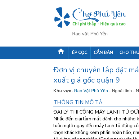
Rao vặt Phú Yên
ÉP CỌC
CẦN BÁN
CHO THU
Đơn vị chuyên lắp đặt má
xuất giá gốc quận 9
Khu vực:
Rao Vặt Phú Yên
- Ngoài tỉnh - 
THÔNG TIN MÔ TẢ
ĐẠI LÝ THI CÔNG MÁY LẠNH TỦ ĐỨ
Nhắc đến giải làm mát dành cho những kh
luôn nghĩ ngay đến máy lạnh tủ đứng cô
chọn khác không kém phần hoàn hảo, như