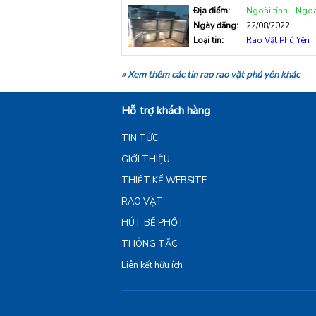
Địa điểm:
Ngoài tỉnh - Ngoà
Ngày đăng:
22/08/2022
Loại tin:
Rao Vặt Phú Yên
» Xem thêm các tin rao rao vặt phú yên khác
Hỗ trợ khách hàng
TIN TỨC
GIỚI THIỆU
THIẾT KẾ WEBSITE
RAO VẶT
HÚT BỂ PHỐT
THÔNG TẮC
Liên kết hữu ích