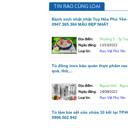
TIN RAO CÙNG LOẠI
Bánh sinh nhật nhật Tuy Hòa Phú Yên-
0947.365.384 MẪU ĐẸP NHẤT
Địa điểm:
Phường 5 - Tp Tu
Ngày đăng:
13/10/2022
Loại tin:
Rao Vặt Phú Yên
Tủ đông inox bảo quản thực phẩm rau
quả, thịt,...
Địa điểm:
Ngoài tỉnh - Ngoà
Ngày đăng:
24/08/2022
Loại tin:
Rao Vặt Phú Yên
Tủ làm bia sệt sức chứa 10 kết tại TP.
0906.502.942