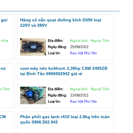
 gọi
Hàng có sẵn quạt đường kính D350 loại
220V và 380V
y Hòa
Địa điểm:
Ngoài tỉnh - Ngoài Tỉnh
Ngày đăng:
25/08/2022
Loại tin:
Rao Vặt Phú Yên
 củ
cụm máy nén kulthorn 2,38hp CAW 2495ZB
tại Bình Tân 0906502942 giá rẻ
i Tỉnh
Địa điểm:
Ngoài tỉnh - Ngoài Tỉnh
Ngày đăng:
23/08/2022
Loại tin:
Rao Vặt Phú Yên
HCM
Phân phối gas lạnh r410 loại 2.8kg trên toàn
quốc 0906.502.942