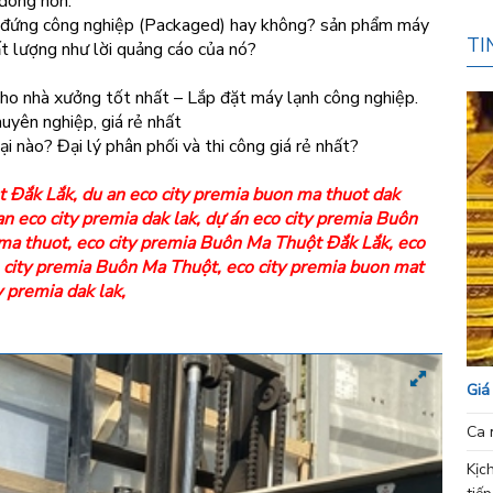
đông hơn.
tủ đứng công nghiệp (Packaged) hay không? sản phẩm máy
TI
t lượng như lời quảng cáo của nó?
cho nhà xưởng tốt nhất – Lắp đặt máy lạnh công nghiệp.
uyên nghiệp, giá rẻ nhất
i nào? Đại lý phân phối và thi công giá rẻ nhất?
t Đắk Lắk
,
du an eco city premia buon ma thuot dak
an eco city premia dak lak
,
dự án eco city premia Buôn
 ma thuot
,
eco city premia Buôn Ma Thuột Đắk Lắk
,
eco
 city premia Buôn Ma Thuột
,
eco city premia buon mat
y premia dak lak
,
Giá
Ca 
Kịc