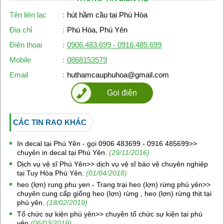
Tên liên lạc
:
hút hầm cầu tại Phú Hòa
Địa chỉ
:
Phú Hòa, Phú Yên
Điện thoại
:
0906.483.699 - 0916.485.699
Mobile
:
0868153579
Email
:
huthamcauphuhoa@gmail.com
Gọi điện
CÁC TIN RAO KHÁC
In decal tại Phú Yên - gọi 0906 483699 - 0916 485699>>
chuyên in decal tại Phú Yên.
(29/11/2016)
Dịch vụ vệ sĩ Phú Yên>> dịch vụ vệ sĩ bảo vệ chuyên nghiệp
tại Tuy Hòa Phú Yên.
(01/04/2018)
heo (lợn) rung phu yen - Trang trại heo (lợn) rừng phú yên>>
chuyên cung cấp giống heo (lợn) rừng , heo (lợn) rừng thịt tại
phú yên.
(18/02/2019)
Tổ chức sự kiện phú yên>> chuyên tổ chức sự kiện tại phú
yên
(06/03/2019)