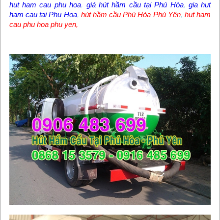
hut ham cau phu hoa
,
giá hút hầm cầu tại Phú Hòa
,
gia hut
ham cau tai Phu Hoa
,
hút hầm cầu Phú Hòa Phú Yên
,
hut ham
cau phu hoa phu yen
,