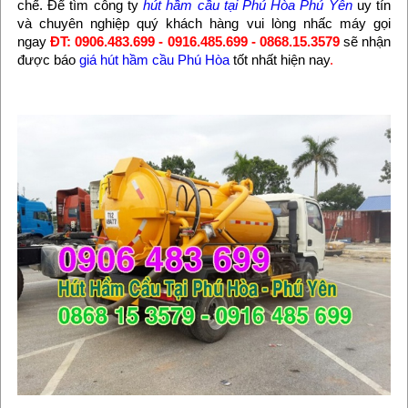
chế. Để tìm công ty
hút hầm cầu tại Phú Hòa Phú Yên
uy tín
và chuyên nghiệp quý khách hàng vui lòng nhấc máy gọi
ngay
ĐT: 0906.483.699 - 0916.485.699 - 0868.15.3579
sẽ nhận
được báo
giá hút hầm cầu Phú Hòa
tốt nhất hiện nay
.