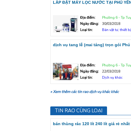
LẮP ĐẶT MÁY LỌC NƯỚC TẠI PHÚ YÊ
Địa điểm:
Phường 6 - Tp Tu
Ngày đăng:
30/03/2018
Loại tin:
Bán vật tư, thiết bị
dịch vụ tang lễ (mai táng) trọn gói Phú
Địa điểm:
Phường 6 - Tp Tu
Ngày đăng:
22/03/2018
Loại tin:
Dịch vụ khác
» Xem thêm các tin rao dịch vụ khác khác
TIN RAO CÙNG LOẠI
bán thùng rác 120 lít 240 lít giá rẻ nhất