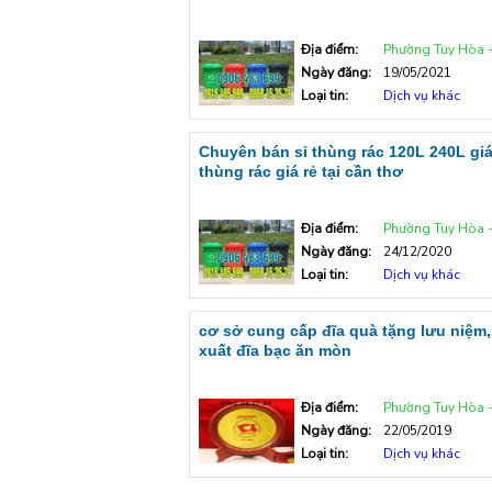
Địa điểm:
Phường Tuy Hòa - Tp T
Ngày đăng:
19/05/2021
Loại tin:
Dịch vụ khác
Chuyên bán sỉ thùng rác 120L 240L giá
thùng rác giá rẻ tại cần thơ
Địa điểm:
Phường Tuy Hòa - Tp T
Ngày đăng:
24/12/2020
Loại tin:
Dịch vụ khác
cơ sở cung cấp đĩa quà tặng lưu niệm,
xuất đĩa bạc ăn mòn
Địa điểm:
Phường Tuy Hòa - Tp T
Ngày đăng:
22/05/2019
Loại tin:
Dịch vụ khác