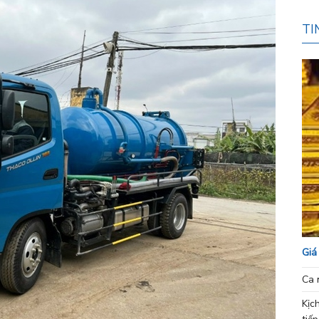
TI
Giá
Ca 
Kịc