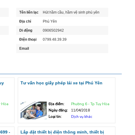
Tên liên lạc
Hút hầm cầu, hầm vệ sinh phú yên
Địa chỉ
Phú Yên
Di động
0906502942
Điện thoại
0799.48.39.39
Email
uy
Tư vấn học giấy phép lái xe tại Phú Yên
y Hòa
Địa điểm:
Phường 6 - Tp Tuy Hòa
Ngày đăng:
11/04/2018
Loại tin:
Dịch vụ khác
699 -
Lắp đặt thiết bị điện thông minh, thiết bị