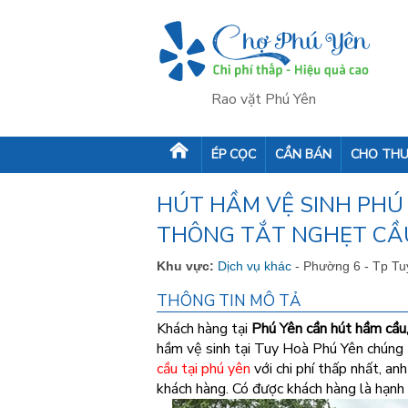
Rao vặt Phú Yên
ÉP CỌC
CẦN BÁN
CHO THU
HÚT HẦM VỆ SINH PHÚ 
THÔNG TẮT NGHẸT CẦU
Khu vực:
Dịch vụ khác
- Phường 6 - Tp T
THÔNG TIN MÔ TẢ
Khách hàng tại
Phú Yên cần hút hầm cầu,
hầm vệ sinh tại Tuy Hoà Phú Yên chúng 
cầu tại phú yên
với chi phí thấp nhất, a
khách hàng.
Có được khách hàng là hạnh 