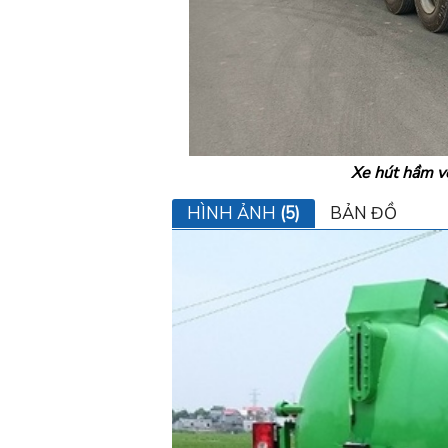
Xe hút hầm vệ
HÌNH ẢNH
(5)
BẢN ĐỒ