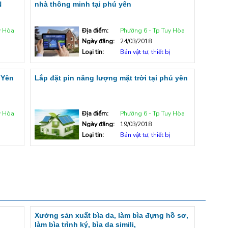
N
nhà thông minh tại phú yên
y Hòa
Địa điểm:
Phường 6 - Tp Tuy Hòa
Ngày đăng:
24/03/2018
Loại tin:
Bán vật tư, thiết bị
 Yên
Lắp đặt pin năng lượng mặt trời tại phú yên
y Hòa
Địa điểm:
Phường 6 - Tp Tuy Hòa
Ngày đăng:
19/03/2018
Loại tin:
Bán vật tư, thiết bị
Xưởng sản xuất bìa da, làm bìa đựng hồ sơ,
làm bìa trình ký, bìa da simili,