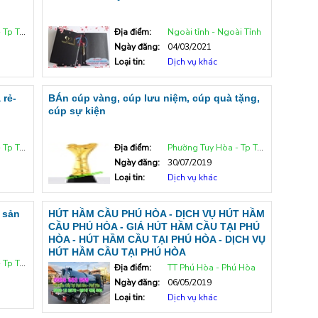
uy Hòa
Địa điểm:
Ngoài tỉnh - Ngoài Tỉnh
Ngày đăng:
04/03/2021
Loại tin:
Dịch vụ khác
 rẻ-
BÁn cúp vàng, cúp lưu niệm, cúp quà tặng,
cúp sự kiện
uy Hòa
Địa điểm:
Phường Tuy Hòa - Tp Tuy Hòa
Ngày đăng:
30/07/2019
Loại tin:
Dịch vụ khác
 sản
HÚT HẦM CẦU PHÚ HÒA - DỊCH VỤ HÚT HẦM
CẦU PHÚ HÒA - GIÁ HÚT HẦM CẦU TẠI PHÚ
HÒA - HÚT HẦM CẦU TẠI PHÚ HÒA - DỊCH VỤ
HÚT HẦM CẦU TẠI PHÚ HÒA
uy Hòa
Địa điểm:
TT Phú Hòa - Phú Hòa
Ngày đăng:
06/05/2019
Loại tin:
Dịch vụ khác