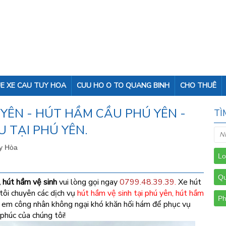
E XE CAU TUY HOA
CUU HO O TO QUANG BINH
CHO THUÊ
YÊN - HÚT HẦM CẦU PHÚ YÊN -
TÌ
 TẠI PHÚ YÊN.
uy Hòa
 hút hầm vệ sinh
vui lòng gọi ngay
0799.48.39.39
.
Xe hút
tôi chuyên các dịch vụ
hút hầm vệ sinh tại phú yên, hút hầm
nh em công nhân không ngại khó khăn hối hám để phục vụ
phúc của chúng tôi!