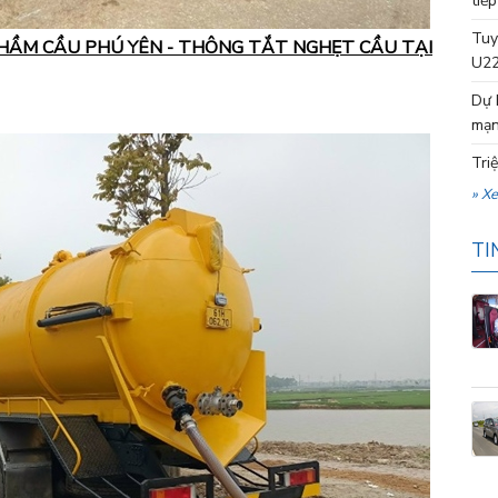
tiếp
Tuy
 HẦM CẦU PHÚ YÊN - THÔNG TẮT NGHẸT CẦU TẠI
U22
Dự 
mạn
Tri
» X
TI