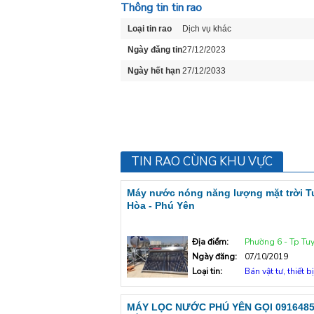
Thông tin tin rao
Loại tin rao
Dịch vụ khác
Ngày đăng tin
27/12/2023
Ngày hết hạn
27/12/2033
TIN RAO CÙNG KHU VỰC
Máy nước nóng năng lượng mặt trời T
Hòa - Phú Yên
Địa điểm:
Phường 6 - Tp Tu
Ngày đăng:
07/10/2019
Loại tin:
Bán vật tư, thiết bị
MÁY LỌC NƯỚC PHÚ YÊN GỌI 0916485