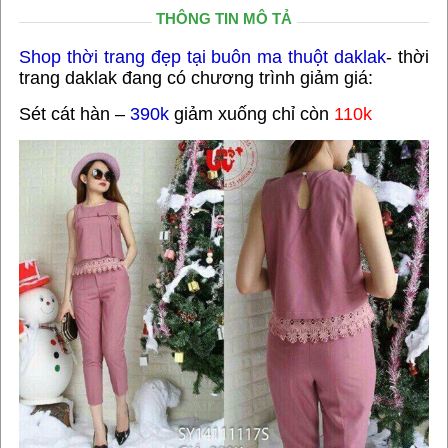
THÔNG TIN MÔ TẢ
Shop thời trang đẹp tại buôn ma thuột daklak
- thời
trang daklak đang có chương trình giảm giá:
Sét cát hàn –
390k
giảm xuống chỉ còn
110k