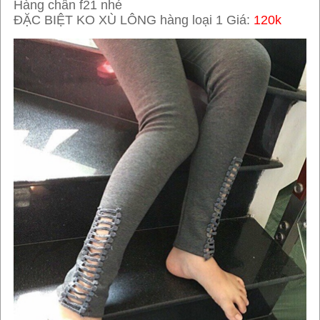
Hàng chẩn f21 nhé
ĐẶC BIỆT KO XÙ LÔNG hàng loại 1 Giá:
120k