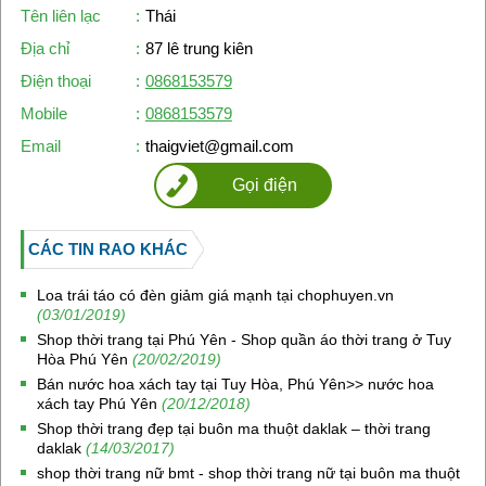
Tên liên lạc
:
Thái
Địa chỉ
:
87 lê trung kiên
Điện thoại
:
0868153579
Mobile
:
0868153579
Email
:
thaigviet@gmail.com
Gọi điện
CÁC TIN RAO KHÁC
Loa trái táo có đèn giảm giá mạnh tại chophuyen.vn
(03/01/2019)
Shop thời trang tại Phú Yên - Shop quần áo thời trang ở Tuy
Hòa Phú Yên
(20/02/2019)
Bán nước hoa xách tay tại Tuy Hòa, Phú Yên>> nước hoa
xách tay Phú Yên
(20/12/2018)
Shop thời trang đẹp tại buôn ma thuột daklak – thời trang
daklak
(14/03/2017)
shop thời trang nữ bmt - shop thời trang nữ tại buôn ma thuột