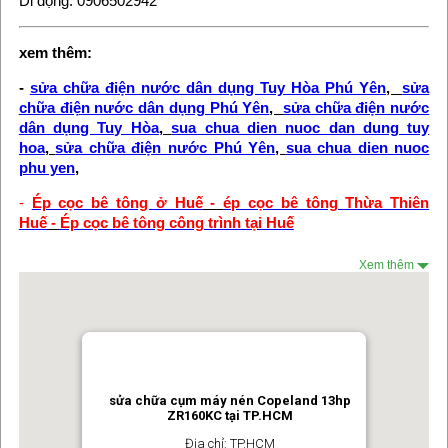
Di động: 0906502942
xem thêm:
-
sửa chữa điện nước dân dụng Tuy Hòa Phú Yên
,
sửa
chữa điện nước dân dụng Phú Yên
,
sửa chữa điện nước
dân dụng Tuy Hòa
,
sua chua dien nuoc dan dung tuy
hoa
,
sửa chữa điện nước Phú Yên
,
sua chua dien nuoc
phu yen
,
-
Ép cọc bê tông ở Huế
-
ép cọc bê tông Thừa Thiên
Huế
-
Ép cọc bê tông công trình tại Huế
Xem thêm
sửa chữa cụm máy nén Copeland 13hp
ZR160KC tại TP.HCM
Địa chỉ: TP.HCM