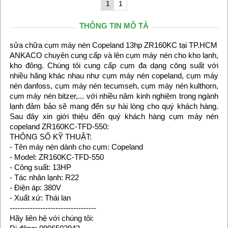
1
1
THÔNG TIN MÔ TẢ
sửa chữa cụm máy nén Copeland 13hp ZR160KC tại TP.HCM
ANKACO chuyên cung cấp và lên cụm máy nén cho kho lạnh,
kho đông. Chúng tôi cung cấp cụm đa dạng công suất với
nhiều hãng khác nhau như cụm máy nén copeland, cụm máy
nén danfoss, cụm máy nén tecumseh, cụm máy nén kulthorn,
cụm máy nén bitzer,... với nhiều năm kinh nghiệm trong ngành
lạnh đảm bảo sẽ mang đến sự hài lòng cho quý khách hàng.
Sau đây xin giới thiệu đến quý khách hàng cụm máy nén
copeland ZR160KC-TFD-550:
THÔNG SỐ KỸ THUẬT:
- Tên máy nén dành cho cụm: Copeland
- Model: ZR160KC-TFD-550
- Công suất: 13HP
- Tác nhân lạnh: R22
- Điện áp: 380V
- Xuất xứ: Thái lan
----------------------------------
Hãy liên hệ với chúng tôi: