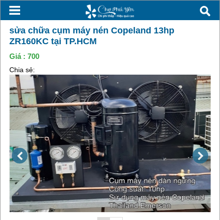
sửa chữa cụm máy nén Copeland 13hp
ZR160KC tại TP.HCM
Giá :
700
Chia sẻ: