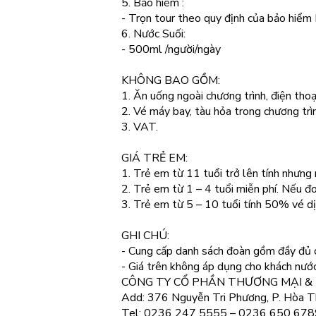
5. Bảo hiểm :
- Trọn tour theo quy định của bảo hiể
6. Nước Suối:
- 500ml /người/ngày
KHÔNG BAO GỒM:
1. Ăn uống ngoài chương trình, điện thoại,
2. Vé máy bay, tàu hỏa trong chương trì
3. VAT.
GIÁ TRẺ EM:
1. Trẻ em từ 11 tuổi trở lên tính nhưng 
2. Trẻ em từ 1 – 4 tuổi miễn phí. Nếu đ
3. Trẻ em từ 5 – 10 tuổi tính 50% vé dị
GHI CHÚ:
- Cung cấp danh sách đoàn gồm đầy đủ các
- Giá trên không áp dụng cho khách nước
CÔNG TY CỔ PHẦN THƯƠNG MẠI & 
Add: 376 Nguyễn Tri Phương, P. Hòa T
Tel: 0236 247 5555 – 0236 650 678