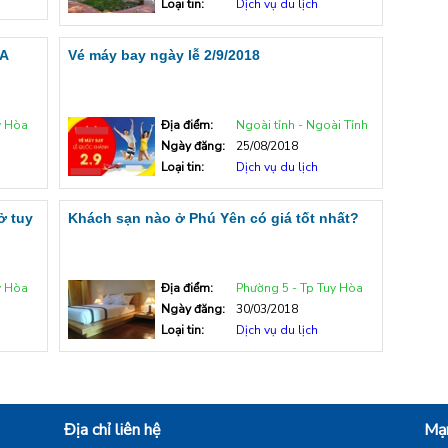
Loại tin:
Dịch vụ du lịch
A
Vé máy bay ngày lễ 2/9/2018
y Hòa
Địa điểm:
Ngoài tỉnh - Ngoài Tỉnh
Ngày đăng:
25/08/2018
Loại tin:
Dịch vụ du lịch
ở tuy
Khách sạn nào ở Phú Yên có giá tốt nhất?
n
y Hòa
Địa điểm:
Phường 5 - Tp Tuy Hòa
Ngày đăng:
30/03/2018
Loại tin:
Dịch vụ du lịch
Địa chỉ liên hệ
Mạn