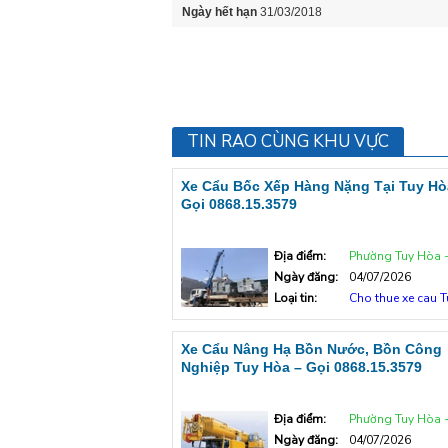
Ngày hết hạn
31/03/2018
TIN RAO CÙNG KHU VỰC
Xe Cẩu Bốc Xếp Hàng Nặng Tại Tuy Hò
Gọi 0868.15.3579
Địa điểm:
Phường Tuy Hòa - Tp T
Ngày đăng:
04/07/2026
Loại tin:
Cho thue xe cau 
Xe Cẩu Nâng Hạ Bồn Nước, Bồn Công
Nghiệp Tuy Hòa – Gọi 0868.15.3579
Địa điểm:
Phường Tuy Hòa - Tp T
Ngày đăng:
04/07/2026