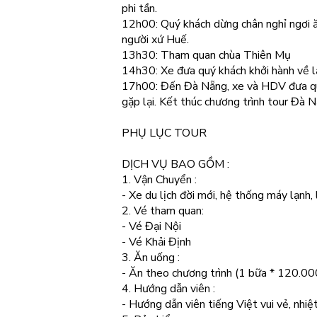
phi tần.
12h00: Quý khách dừng chân nghỉ ngơi ăn
người xứ Huế.
13h30: Tham quan chùa Thiên Mụ
14h30: Xe đưa quý khách khởi hành về l
17h00: Đến Đà Nẵng, xe và HDV đưa quý
gặp lại. Kết thúc chương trình tour Đà 
PHỤ LỤC TOUR
DỊCH VỤ BAO GỒM :
1. Vận Chuyển :
- Xe du lịch đời mới, hệ thống máy lạnh, 
2. Vé tham quan:
- Vé Đại Nội
- Vé Khải Định
3. Ăn uống :
- Ăn theo chương trình (1 bữa * 120.000
4. Hướng dẫn viên :
- Hướng dẫn viên tiếng Việt vui vẻ, nhiệt