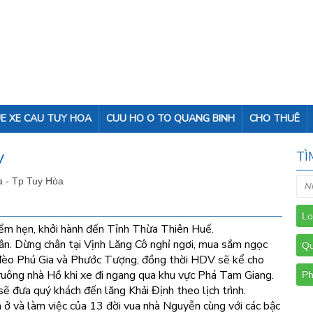
E XE CAU TUY HOA
CUU HO O TO QUANG BINH
CHO THUÊ
y
TÌ
a - Tp Tuy Hòa
ểm hẹn, khởi hành đến Tỉnh Thừa Thiên Huế.
ân. Dừng chân tại Vịnh Lăng Cô nghỉ ngơi, mua sắm ngọc
ua đèo Phú Gia và Phước Tượng, đồng thời HDV sẽ kể cho
uông nhà Hồ khi xe đi ngang qua khu vực Phá Tam Giang.
 đưa quý khách đến lăng Khải Định theo lịch trình.
ở và làm việc của 13 đời vua nhà Nguyễn cùng với các bậc