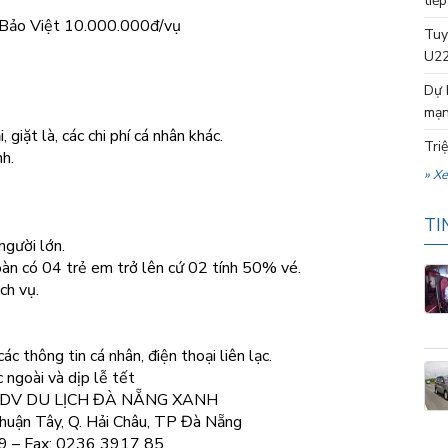
tiếp
m Bảo Việt 10.000.000đ/vụ
Tuy
U22
Dự 
mạn
 giặt là, các chi phí cá nhân khác.
Tri
nh.
» X
TI
người lớn.
oàn có 04 trẻ em trở lên cứ 02 tính 50% vé.
ch vụ.
 thông tin cá nhân, điện thoại liên lạc.
 ngoài và dịp lễ tết
DV DU LỊCH ĐÀ NẴNG XANH
huận Tây, Q. Hải Châu, TP Đà Nẵng
9 – Fax: 0236 3917 85