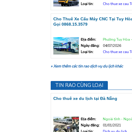
Loại tin:
Cho thue xe cau 
Cho Thuê Xe Cẩu Máy CNC Tại Tuy Hòa
Gọi 0868.15.3579
Địa điểm:
Phường Tuy Hòa - Tp T
Ngày đăng:
04/07/2026
Loại tin:
Cho thue xe cau 
» Xem thêm các tin rao dịch vụ du lịch khác
TIN RAO CÙNG LOẠI
Cho thuê xe du lịch tại Đà Nẵng
Địa điểm:
Ngoài tỉnh - Ngoà
Ngày đăng:
01/01/2021
Loại tin:
Dịch vụ du lịch