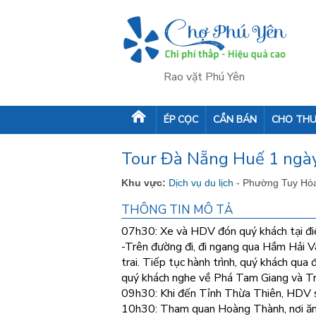
Rao vặt Phú Yên
ÉP CỌC
CẦN BÁN
CHO THU
Tour Đà Nẵng Huế 1 ngà
Khu vực:
Dịch vụ du lịch
- Phường Tuy Hò
THÔNG TIN MÔ TẢ
07h30: Xe và HDV đón quý khách tại đi
-Trên đường đi, đi ngang qua Hầm Hải V
trai. Tiếp tục hành trình, quý khách q
quý khách nghe về Phá Tam Giang và Tr
09h30: Khi đến Tỉnh Thừa Thiên, HDV sẽ
10h30: Tham quan Hoàng Thành, nơi ăn 