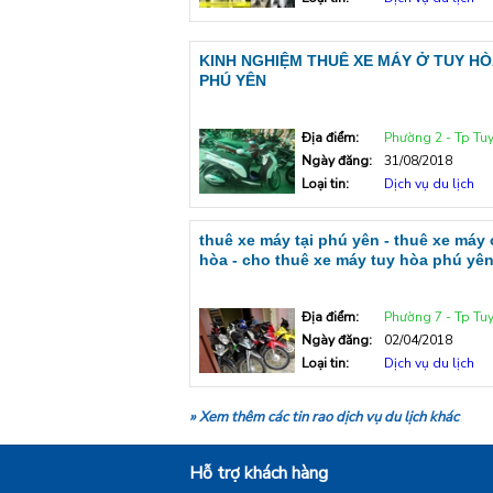
KINH NGHIỆM THUÊ XE MÁY Ở TUY HÒ
PHÚ YÊN
Địa điểm:
Phường 2 - Tp Tu
Ngày đăng:
31/08/2018
Loại tin:
Dịch vụ du lịch
thuê xe máy tại phú yên - thuê xe máy 
hòa - cho thuê xe máy tuy hòa phú yê
Địa điểm:
Phường 7 - Tp Tu
Ngày đăng:
02/04/2018
Loại tin:
Dịch vụ du lịch
» Xem thêm các tin rao dịch vụ du lịch khác
Hỗ trợ khách hàng