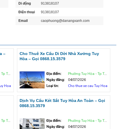
Di động
913818107
Điện thoại
913818107
Email
caophuong@danangxanh.com
a –
Cho Thuê Xe Cẩu Di Dời Nhà Xưởng Tuy
Hòa – Gọi 0868.15.3579
uy Hòa
Địa điểm:
Phường Tuy Hòa - Tp Tuy Hòa
Ngày đăng:
04/07/2026
Tuy Hoa
Loại tin:
Cho thue xe cau Tuy Hoa
Dịch Vụ Cẩu Két Sắt Tuy Hòa An Toàn – Gọi
0868.15.3579
uy Hòa
Địa điểm:
Phường Tuy Hòa - Tp Tuy Hòa
Ngày đăng:
04/07/2026