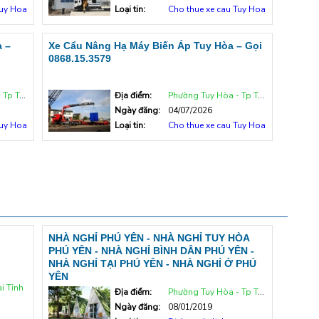
Tuy Hoa
Loại tin:
Cho thue xe cau Tuy Hoa
 –
Xe Cẩu Nâng Hạ Máy Biến Áp Tuy Hòa – Gọi
0868.15.3579
uy Hòa
Địa điểm:
Phường Tuy Hòa - Tp Tuy Hòa
Ngày đăng:
04/07/2026
Tuy Hoa
Loại tin:
Cho thue xe cau Tuy Hoa
NHÀ NGHỈ PHÚ YÊN - NHÀ NGHỈ TUY HÒA
PHÚ YÊN - NHÀ NGHỈ BÌNH DÂN PHÚ YÊN -
NHÀ NGHỈ TẠI PHÚ YÊN - NHÀ NGHỈ Ở PHÚ
YÊN
i Tỉnh
Địa điểm:
Phường Tuy Hòa - Tp Tuy Hòa
Ngày đăng:
08/01/2019