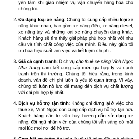
yên tâm khi giao nhiệm vụ vận chuyển hàng hóa cho
chúng tôi.
Đa dạng loại xe nâng
: Chúng tôi cung cấp nhiều loại xe
nâng khác nhau, bao gồm xe nâng điện, xe nâng diesel,
xe nâng tay và những loại xe nâng chuyên dụng khác.
Khách hàng sẽ tìm thấy giải pháp phù hợp nhất với nhu
cầu và tính chất công việc của mình. Điều này giúp tối
ưu hóa hiệu suất làm việc và tiết kiệm chi phí.
Giá cả cạnh tranh
: Dịch vụ
cho thuê xe nâng Vĩnh Ngọc
Nha Trang
cam kết cung cấp mức giá hợp lý và cạnh
tranh trên thị trường. Chúng tôi hiểu rằng, trong kinh
doanh, vấn đề chi phí luôn là yếu tố quan trọng. Vì vậy,
chúng tôi luôn nỗ lực để mang đến dịch vụ chất lượng
với chi phí hợp lý nhất.
Dịch vụ hỗ trợ tận tình
: Không chỉ dừng lại ở việc cho
thuê xe, Vĩnh Ngọc còn cung cấp dịch vụ hỗ trợ tận nơi.
Khách hàng cần tư vấn hay hướng dẫn sử dụng xe
nâng, đội ngũ nhân viên của chúng tôi sẵn sàng có mặt
mọi lúc mọi nơi để hỗ trợ.
Cam kết an toàn
: An toàn là yếu tố hàng đầu mà chúng