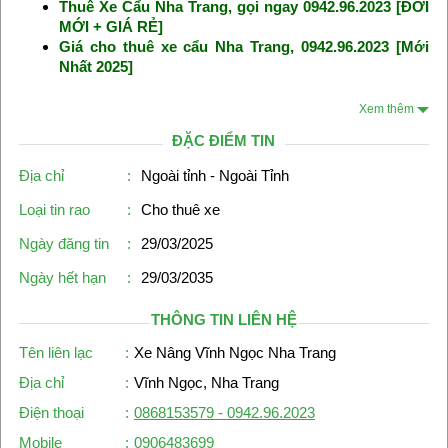
Thuê Xe Cẩu Nha Trang, gọi ngay 0942.96.2023 [ĐỜI
MỚI + GIÁ RẺ]
Giá cho thuê xe cẩu Nha Trang, 0942.96.2023 [Mới
Nhất 2025]
Xem thêm
ĐẶC ĐIỂM TIN
Địa chỉ
:
Ngoài tỉnh - Ngoài Tỉnh
Loại tin rao
:
Cho thuê xe
Ngày đăng tin
:
29/03/2025
Ngày hết hạn
:
29/03/2035
THÔNG TIN LIÊN HỆ
Tên liên lạc
:
Xe Nâng Vĩnh Ngọc Nha Trang
Địa chỉ
:
Vĩnh Ngọc, Nha Trang
Điện thoại
:
0868153579 - 0942.96.2023
Mobile
:
0906483699