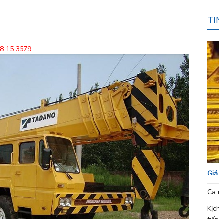
TI
68 15 3579
Giá
Ca 
Kịc