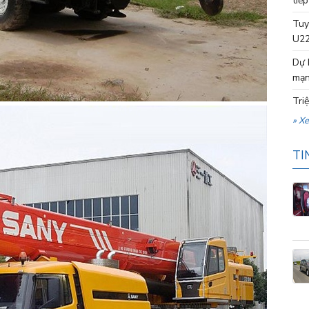
tiếp
Tuy
U22
Dự 
mạn
Tri
» X
TI