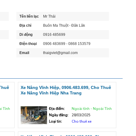
Tên liên lạc
Mr Thái
Địa chỉ
Buôn Ma Thuột - Đăk Lăk
Di động
0916 485699
Điện thoại
0906 483699 - 0868 153579
Email
thaigviet@gmail.com
 Thuê
Xe Nâng Vĩnh Hiệp, 0906.483.699, Cho Thuê
Xe Nâng Vĩnh Hiệp Nha Trang
i Tỉnh
Địa điểm:
Ngoài tỉnh - Ngoài Tỉnh
Ngày đăng:
28/03/2025
Loại tin:
Cho thuê xe