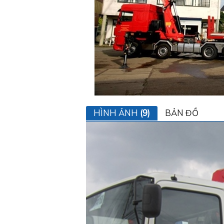
HÌNH ẢNH
(9)
BẢN ĐỒ