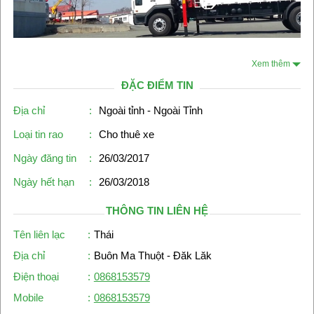
Xem thêm
ĐẶC ĐIỂM TIN
Địa chỉ
:
Ngoài tỉnh - Ngoài Tỉnh
Loại tin rao
:
Cho thuê xe
Ngày đăng tin
:
26/03/2017
Ngày hết hạn
:
26/03/2018
THÔNG TIN LIÊN HỆ
Tên liên lạc
:
Thái
Địa chỉ
:
Buôn Ma Thuột - Đăk Lăk
Điện thoại
:
0868153579
Mobile
:
0868153579