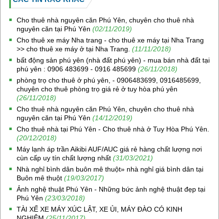
Cho thuê nhà nguyên căn Phú Yên, chuyên cho thuê nhà
nguyên căn tại Phú Yên
(02/11/2019)
Cho thuê xe máy Nha trang - cho thuê xe máy tại Nha Trang
>> cho thuê xe máy ở tại Nha Trang.
(11/11/2018)
bất động sản phú yên (nhà đất phú yên) - mua bán nhà đất tại
phú yên : 0906 483699 - 0916 485699
(26/11/2018)
phòng trọ cho thuê ở phú yên, - 0906483699, 0916485699,
chuyên cho thuê phòng trọ giá rẻ ở tuy hòa phú yên
(26/11/2018)
Cho thuê nhà nguyên căn Phú Yên, chuyên cho thuê nhà
nguyên căn tại Phú Yên
(14/12/2019)
Cho thuê nhà tại Phú Yên - Cho thuê nhà ở Tuy Hòa Phú Yên.
(20/12/2018)
Máy lạnh áp trần Aikibi AUF/AUC giá rẻ hàng chất lượng nơi
cùn cấp uy tín chất lượng nhất
(31/03/2021)
Nhà nghỉ bình dân buôn mê thuột» nhà nghỉ giá bình dân tại
Buôn mê thuột
(19/03/2017)
Ảnh nghệ thuật Phú Yên - Những bức ảnh nghệ thuật đẹp tại
Phú Yên
(23/03/2018)
TÀI XẾ XE MÁY XÚC LẬT, XE ỦI, MÁY ĐÀO CÓ KINH
NGHIỆM
(25/11/2017)