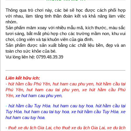
Thông qua trò chơi này, các bé sẽ học được cách phối hợp
với nhau, làm tăng tinh thần đoàn kết và khả năng làm việc
nhóm.
Sản phẩm mâm xoay với nhiều mẫu mã, kích thước, màu sắc
tươi sáng, bắt mắt phù hợp cho các trường mầm non, khu vui
chơi, công viên và tại khuôn viên của gia đình.
Sản phẩm được sản xuất bằng các chất liệu bền, đẹp và an
toàn cho sức khỏe của bé.
Vui lòng liên hệ: 0799.48.39.39
Liên kết hữu ích:
-
hút hầm cầu Phú Yên
,
hut ham cau phu yen
,
hút hầm cầu tại
Phú Yên
,
hut ham cau tai phu yen
,
xe hút hầm cầu Phú
Yên
,
xe hut ham cau phu yen
,
-
hút hầm cầu Tuy Hòa
,
hut ham cau tuy hoa
,
hút hầm cầu tại
Tuy Hòa
,
hut ham cau tai tuy hoa
,
xe hút hầm cầu Tuy Hòa
,
xe
hut ham cau tuy hoa
,
-
thuê xe du lịch Gia Lai
,
cho thuê xe du lịch Gia Lai
,
xe du lịch