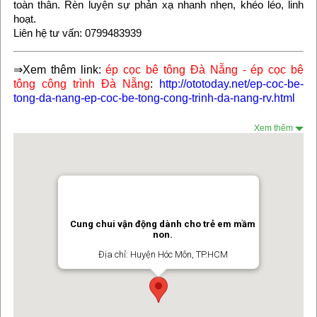
toàn thân. Rèn luyện sự phản xạ nhanh nhẹn, khéo léo, linh
hoạt.
Liên hệ tư vấn: 0799483939
⇒Xem thêm link:
ép cọc bê tông Đà Nẵng
-
ép cọc bê
tông công trình Đà Nẵng
:
http://ototoday.net/ep-coc-be-
tong-da-nang-ep-coc-be-tong-cong-trinh-da-nang-rv.html
Xem thêm
Cung chui vận động dành cho trẻ em mầm
non.
Địa chỉ: Huyện Hóc Môn, TP.HCM