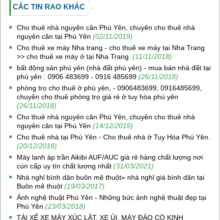
CÁC TIN RAO KHÁC
Cho thuê nhà nguyên căn Phú Yên, chuyên cho thuê nhà
nguyên căn tại Phú Yên
(02/11/2019)
Cho thuê xe máy Nha trang - cho thuê xe máy tại Nha Trang
>> cho thuê xe máy ở tại Nha Trang.
(11/11/2018)
bất động sản phú yên (nhà đất phú yên) - mua bán nhà đất tại
phú yên : 0906 483699 - 0916 485699
(26/11/2018)
phòng trọ cho thuê ở phú yên, - 0906483699, 0916485699,
chuyên cho thuê phòng trọ giá rẻ ở tuy hòa phú yên
(26/11/2018)
Cho thuê nhà nguyên căn Phú Yên, chuyên cho thuê nhà
nguyên căn tại Phú Yên
(14/12/2019)
Cho thuê nhà tại Phú Yên - Cho thuê nhà ở Tuy Hòa Phú Yên.
(20/12/2018)
Máy lạnh áp trần Aikibi AUF/AUC giá rẻ hàng chất lượng nơi
cùn cấp uy tín chất lượng nhất
(31/03/2021)
Nhà nghỉ bình dân buôn mê thuột» nhà nghỉ giá bình dân tại
Buôn mê thuột
(19/03/2017)
Ảnh nghệ thuật Phú Yên - Những bức ảnh nghệ thuật đẹp tại
Phú Yên
(23/03/2018)
TÀI XẾ XE MÁY XÚC LẬT, XE ỦI, MÁY ĐÀO CÓ KINH