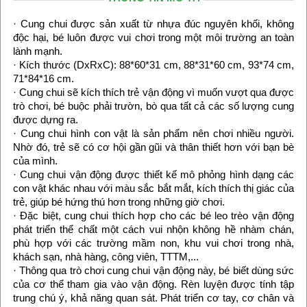
· Cung chui được sản xuất từ nhựa đúc nguyên khối, không
độc hại, bé luôn được vui chơi trong một môi trường an toàn
lành mạnh.
· Kích thước (DxRxC): 88*60*31 cm, 88*31*60 cm, 93*74 cm,
71*84*16 cm.
· Cung chui sẽ kích thích trẻ vận động vì muốn vượt qua được
trò chơi, bé buộc phải trườn, bò qua tất cả các số lượng cung
được dựng ra.
· Cung chui hình con vật là sản phẩm nên chơi nhiều người.
Nhờ đó, trẻ sẽ có cơ hội gần gũi và thân thiết hơn với bạn bè
của mình.
· Cung chui vận động được thiết kế mô phỏng hình dạng các
con vật khác nhau với màu sắc bắt mắt, kích thích thị giác của
trẻ, giúp bé hứng thú hơn trong những giờ chơi.
· Đặc biệt, cung chui thích hợp cho các bé leo trèo vận động
phát triển thể chất một cách vui nhộn không hề nhàm chán,
phù hợp với các trường mầm non, khu vui chơi trong nhà,
khách sạn, nhà hàng, công viên, TTTM,...
· Thông qua trò chơi cung chui vận động này, bé biết dùng sức
của cơ thể tham gia vào vận động. Rèn luyện được tính tập
trung chú ý, khả năng quan sát. Phát triển cơ tay, cơ chân và