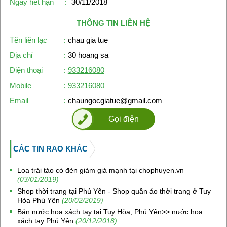
Ngày hết hạn
:
30/11/2018
THÔNG TIN LIÊN HỆ
Tên liên lạc
:
chau gia tue
Địa chỉ
:
30 hoang sa
Điện thoại
:
933216080
Mobile
:
933216080
Email
:
chaungocgiatue@gmail.com
Gọi điện
CÁC TIN RAO KHÁC
Loa trái táo có đèn giảm giá mạnh tại chophuyen.vn
(03/01/2019)
Shop thời trang tại Phú Yên - Shop quần áo thời trang ở Tuy
Hòa Phú Yên
(20/02/2019)
Bán nước hoa xách tay tại Tuy Hòa, Phú Yên>> nước hoa
xách tay Phú Yên
(20/12/2018)