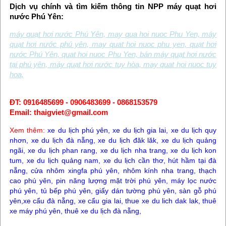
Dịch vụ chính và tìm kiếm thông tin NPP máy quạt hơi
nước Phú Yên:
máy quạt hơi nước Phú Yên, may qua hoi nuoc Phu Yen, máy
quạt hơi nước phú yên, may quat hoi nuoc phu yen, quạt hơi
nước Phú Yên, quat hoi nuoc Phu Yen, bán máy quạt hơi nước
tại phú yên, máy quạt hơi nước tuy hòa, may quat hoi nuoc tuy
hoa,
ĐT: 0916485699 - 0906483699 - 0868153579
Email: thaigviet@gmail.com
Xem thêm:
xe du lịch phú yên
,
xe du lịch gia lai
,
xe du lịch quy
nhơn
,
xe du lịch đà nẵng
,
xe du lịch đăk lăk
,
xe du lịch quảng
ngãi
,
xe du lịch phan rang
,
xe du lịch nha trang
,
xe du lịch kon
tum
,
xe du lịch quảng nam
,
xe du lịch cần thơ
,
hút hầm tại đà
nẵng
,
cửa nhôm xingfa phú yên
,
nhôm kính nha trang
,
thạch
cao phú yên
,
pin năng lượng mặt trời phú yên
,
máy lọc nước
phú yên
,
tủ bếp phú yên
,
giấy dán tường phú yên
,
sàn gỗ phú
yên
,
xe cẩu đà nẵng
,
xe cẩu gia lai
,
thue xe du lich dak lak
,
thuê
xe máy phú yên
,
thuê xe du lịch đà nẵng
,