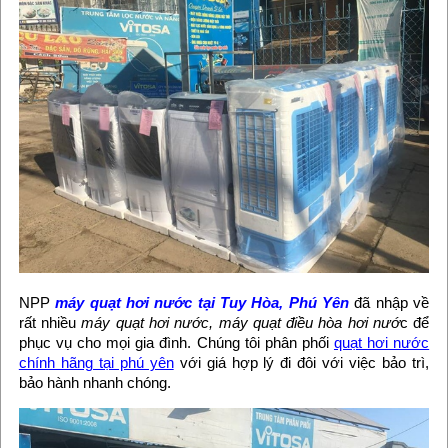
NPP
máy quạt hơi nước tại Tuy Hòa, Phú Yên
đã nhập về
rất nhiều
máy quạt hơi nước, máy quạt điều hòa hơi nướ
c để
phục vụ cho mọi gia đình. Chúng tôi phân phối
quạt hơi nước
chính hãng tại phú yên
với giá hợp lý đi đôi với việc bảo trì,
bảo hành nhanh chóng.