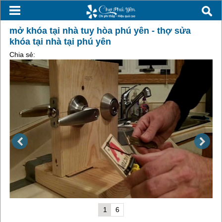
mở khóa tại nhà tuy hòa phú yên - thợ sửa
khóa tại nhà tại phú yên
Chia sẻ:
1
6