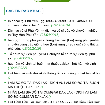
CÁC TIN RAO KHÁC
In decal tại Phú Yên - gọi 0906 483699 - 0916 485699>>
chuyên in decal tại Phú Yên.
(29/11/2016)
Dịch vụ vệ sĩ Phú Yên>> dịch vụ vệ sĩ bảo vệ chuyên nghiệp
tại Tuy Hòa Phú Yên.
(01/04/2018)
heo (lợn) rung phu yen - Trang trại heo (lợn) rừng phú yên>>
chuyên cung cấp giống heo (lợn) rừng , heo (lợn) rừng thịt tại
phú yên.
(18/02/2019)
Tổ chức sự kiện phú yên>> chuyên tổ chức sự kiện tại phú
yên
(06/03/2019)
hút hầm vệ sinh tại buôn ma thuột daklak - hút hầm vệ sinh
(16/03/2022)
Hút hầm vệ sinh daklak>> thông tắc cầu,cống nghẹt tại daklak
()
LÀM SỔ ĐỎ TẠI DAK LAK - DỊCH VỤ LÀM SỔ ĐỎ TẠI BUÔN
MA THUỘT DAK LAK
()
NHẬN LÀM BÌA ĐỎ TẠI CUMGAR DAK LAK - DỊCH VỤ LÀM
SỔ ĐỎ CUMGAR DAKLAK
()
Hút Hầm Cầu Tại Đăk Lăk - 09677 55 777- Hút Hầm Cầu Dak