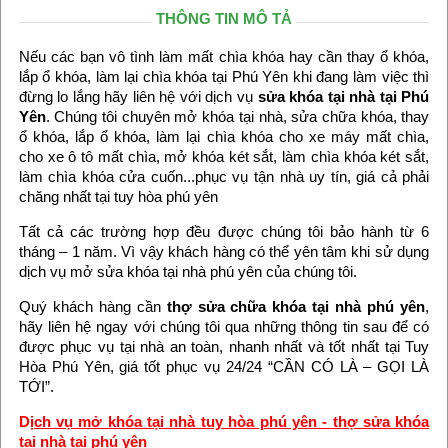
THÔNG TIN MÔ TẢ
Nếu các bạn vô tình làm mất chìa khóa hay cần thay ổ khóa,
lắp ổ khóa, làm lại chìa khóa tại Phú Yên khi đang làm việc thì
đừng lo lắng hãy liên hệ với dịch vụ
sửa khóa tại nhà tại Phú
Yên
. Chúng tôi chuyên mở khóa tại nhà, sửa chữa khóa, thay
ổ khóa, lắp ổ khóa, làm lại chìa khóa cho xe máy mất chìa,
cho xe ô tô mất chìa, mở khóa két sắt, làm chìa khóa két sắt,
làm chìa khóa cửa cuốn...phục vụ tận nhà uy tín, giá cả phải
chăng nhất tại tuy hòa phú yên
Tất cả các trường hợp đều được chúng tôi bảo hành từ 6
tháng – 1 năm. Vì vậy khách hàng có thể yên tâm khi sử dụng
dịch vụ mở sửa khóa tại nhà phú yên của chúng tôi.
Quý khách hàng cần
thợ sửa chữa khóa tại nhà phú yên
,
hãy liên hệ ngay với chúng tôi qua những thông tin sau để có
được phục vụ tại nhà an toàn, nhanh nhất và tốt nhất tại Tuy
Hòa Phú Yên, giá tốt phục vụ 24/24 “CẦN CÓ LÀ – GỌI LÀ
TỚI”.
D
ịch vụ mở khóa tại nhà tuy hòa phú yên - thợ sửa khóa
tại nhà tại phú yên