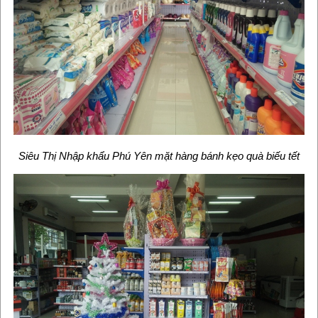
Siêu Thị Nhập khẩu Phú Yên mặt hàng bánh kẹo quà biếu tết