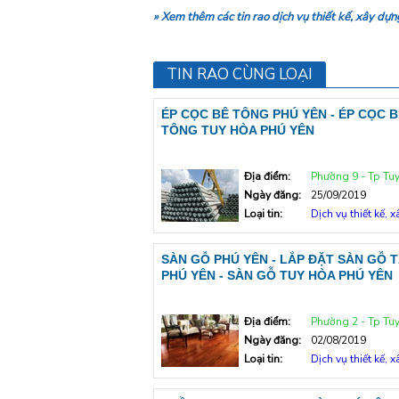
» Xem thêm các tin rao dịch vụ thiết kế, xây dự
TIN RAO CÙNG LOẠI
ÉP CỌC BÊ TÔNG PHÚ YÊN - ÉP CỌC B
TÔNG TUY HÒA PHÚ YÊN
Địa điểm:
Phường 9 - Tp Tu
Ngày đăng:
25/09/2019
Loại tin:
Dịch vụ thiết kế, xâ
SÀN GỖ PHÚ YÊN - LẮP ĐẶT SÀN GỖ T
PHÚ YÊN - SÀN GỖ TUY HÒA PHÚ YÊN
Địa điểm:
Phường 2 - Tp Tu
Ngày đăng:
02/08/2019
Loại tin:
Dịch vụ thiết kế, xâ