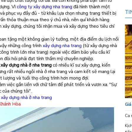
 và đạt chất lượng tối đa. Bà con không phải bận tâm lo
 dựng. Vì
công ty xây dựng nha trang
đã hình thành một
TI
và phục vụ đầy đủ - từ khâu lựa chọn nhưng trang thiết bị
vấn thỏa thuận mua theo ý chủ nhà, nên quí khách hàng
h xây dựng, chúng tôi nhận mua và xây dựng theo tiêu chí
an tặng một không gian lý tưởng, một địa điểm du lịch nổi
ì vậy những công trình
xây dựng nha trang
(từ xây dựng nhà
ông trình lớn nha trang) ngoài việc đảm bảo yêu cầu kĩ
òn đòi hỏi phải đạt tính thẩm mỹ chuyên nghiệp.
 xây dựng nhà ở nha trang
có nhiều kĩ sư xây dựng, kiến
ựng rất nhiều ngôi nhà ở nha trang và cam kết sẽ mang lại
t lượng và tuổi thọ công trình hơn mong đợi.
àm việc gắn liền với chữ tâm để phát triển và vươn xa. "Sự
 của chúng tôi".
 xây dựng nhà ở nha trang
 Khánh Hòa
Giá
Ca 
Kịc