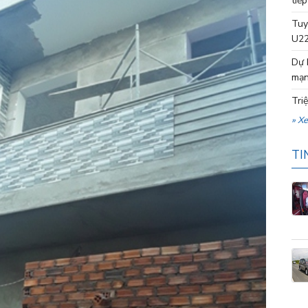
tiếp
Tuy
U22
Dự 
mạn
Tri
» X
TI