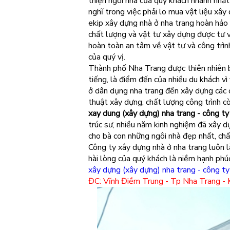
thiện ngôi nhà của quý khách nhanh nhất
nghĩ trong việc phải lo mua vật liệu xây
ekip xây dựng nhà ở nha trang hoàn hảo 
chất lượng và vật tư xây dựng được tư 
hoàn toàn an tâm về vật tư và công trìn
của quý vị.
Thành phố Nha Trang được thiên nhiên b
tiếng, là điểm đến của nhiều du khách v
ở dân dụng nha trang đến xây dựng các c
thuật xây dựng, chất lượng công trình c
xay dung (xây dựng) nha trang - công ty
trúc sư, nhiều năm kinh nghiệm đã xây d
cho bà con những ngôi nhà đẹp nhất, chấ
Công ty xây dựng nhà ở nha trang luôn l
hài lòng của quý khách là niềm hạnh phúc
xây dựng (xây dựng) nha trang - công ty
ĐC: Vĩnh Điềm Trung - Tp Nha Trang -