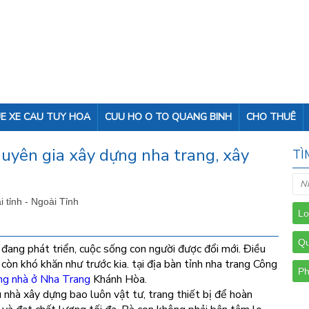
E XE CAU TUY HOA
CUU HO O TO QUANG BINH
CHO THUÊ
uyên gia xây dựng nha trang, xây
TÌ
i tỉnh - Ngoài Tỉnh
 đang phát triển, cuộc sống con người được đổi mới. Điều
còn khó khăn như trước kia. tại địa bàn tỉnh nha trang Công
ng nhà ở Nha Trang
Khánh Hòa.
 nhà xây dựng bao luôn vật tư, trang thiết bị để hoàn