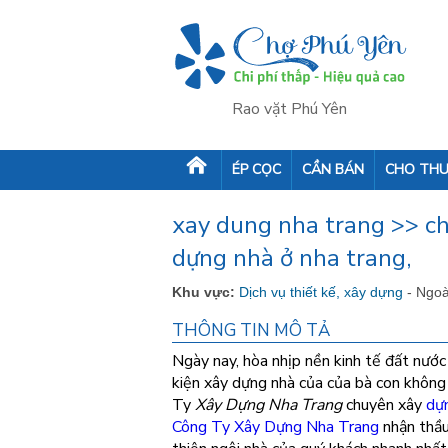
Rao vặt Phú Yên
ÉP CỌC
CẦN BÁN
CHO THU
xay dung nha trang >> ch
dựng nhà ở nha trang,
Khu vực:
Dịch vụ thiết kế, xây dựng
- Ngoà
THÔNG TIN MÔ TẢ
Ngày nay, hòa nhịp nền kinh tế đất nước
kiện xây dựng nhà của của bà con không 
Ty
Xây Dựng Nha Trang
chuyên xây
dự
Công Ty Xây Dựng Nha Trang
nhận thầu