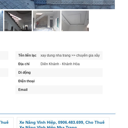
Tên liên lạc
xay dung nha trang >> chuyên gia xây
dựng nha trang
Địa chỉ
Diên Khánh - Khánh Hòa
Di động
Điện thoại
Email
 Thuê
Xe Nâng Vĩnh Hiệp, 0906.483.699, Cho Thuê
Xe Nâng Vĩnh Hiệp Nha Trang