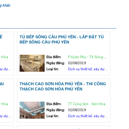
ng khác
Ê
TỦ BẾP SÔNG CẦU PHÚ YÊN - LẮP ĐẶT TỦ
BẾP SÔNG CẦU PHÚ YÊN
y Hòa
Địa điểm:
P Xuân Phú - TX Sông Cầu
Ngày đăng:
02/08/2019
y dựng
Loại tin:
Dịch vụ thiết kế, xây dựng
ẠI
THẠCH CAO SƠN HÒA PHÚ YÊN - THI CÔNG
THẠCH CAO SƠN HÒA PHÚ YÊN
y Hòa
Địa điểm:
TT Củng Sơn - Sơn Hòa
Ngày đăng:
02/08/2019
y dựng
Loại tin:
Dịch vụ thiết kế, xây dựng