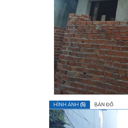
HÌNH ẢNH
(5)
BẢN ĐỒ