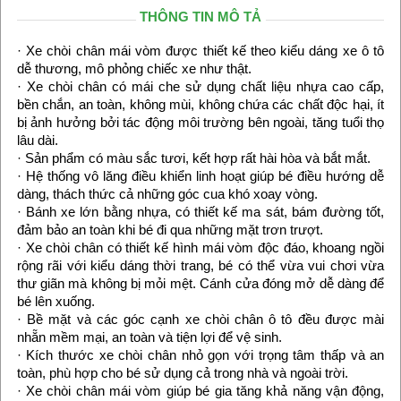
THÔNG TIN MÔ TẢ
· Xe chòi chân mái vòm được thiết kế theo kiểu dáng xe ô tô
dễ thương, mô phỏng chiếc xe như thật.
· Xe chòi chân có mái che sử dụng chất liệu nhựa cao cấp,
bền chắn, an toàn, không mùi, không chứa các chất độc hại, ít
bị ảnh hưởng bởi tác động môi trường bên ngoài, tăng tuổi thọ
lâu dài.
· Sản phẩm có màu sắc tươi, kết hợp rất hài hòa và bắt mắt.
· Hệ thống vô lăng điều khiển linh hoạt giúp bé điều hướng dễ
dàng, thách thức cả những góc cua khó xoay vòng.
· Bánh xe lớn bằng nhựa, có thiết kế ma sát, bám đường tốt,
đảm bảo an toàn khi bé đi qua những mặt trơn trượt.
· Xe chòi chân có thiết kế hình mái vòm độc đáo, khoang ngồi
rộng rãi với kiểu dáng thời trang, bé có thể vừa vui chơi vừa
thư giãn mà không bị mỏi mệt. Cánh cửa đóng mở dễ dàng để
bé lên xuống.
· Bề mặt và các góc cạnh xe chòi chân ô tô đều được mài
nhẵn mềm mại, an toàn và tiện lợi để vệ sinh.
· Kích thước xe chòi chân nhỏ gọn với trọng tâm thấp và an
toàn, phù hợp cho bé sử dụng cả trong nhà và ngoài trời.
· Xe chòi chân mái vòm giúp bé gia tăng khả năng vận động,