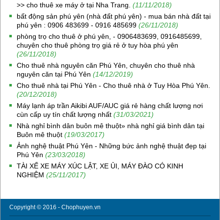
>> cho thuê xe máy ở tại Nha Trang.
(11/11/2018)
bất động sản phú yên (nhà đất phú yên) - mua bán nhà đất tại
phú yên : 0906 483699 - 0916 485699
(26/11/2018)
phòng trọ cho thuê ở phú yên, - 0906483699, 0916485699,
chuyên cho thuê phòng trọ giá rẻ ở tuy hòa phú yên
(26/11/2018)
Cho thuê nhà nguyên căn Phú Yên, chuyên cho thuê nhà
nguyên căn tại Phú Yên
(14/12/2019)
Cho thuê nhà tại Phú Yên - Cho thuê nhà ở Tuy Hòa Phú Yên.
(20/12/2018)
Máy lạnh áp trần Aikibi AUF/AUC giá rẻ hàng chất lượng nơi
cùn cấp uy tín chất lượng nhất
(31/03/2021)
Nhà nghỉ bình dân buôn mê thuột» nhà nghỉ giá bình dân tại
Buôn mê thuột
(19/03/2017)
Ảnh nghệ thuật Phú Yên - Những bức ảnh nghệ thuật đẹp tại
Phú Yên
(23/03/2018)
TÀI XẾ XE MÁY XÚC LẬT, XE ỦI, MÁY ĐÀO CÓ KINH
NGHIỆM
(25/11/2017)
Copyright © 2016 - Chophuyen.vn