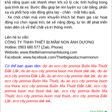
khả năng quan sát nhanh nhẹn khi xử lý các tình huống trong
quá trình lái xe. Bước đầu giúp bé rèn luyện sự cân bằng, phản
xạ và phối hợp vận động giữa tay - chân - mắt hiệu quả.
· Xe chòi chân mái vòm khuyến khích bé tham gia các hoạt
động vui chơi ngoài trời, bé sẽ năng động, tự tin để phát triển
toàn diện cả về thể chất và trí thông minh.
Liên hệ tư vấn:
CÔNG TY TNHH THIẾT BỊ MẦM NON ÁNH DƯƠNG
Hotline: 0903 680 577 (Zalo, Phone)
Website: www.thietbimamnonanhduong.com
Facebook: www.facebook.com/Thietbigiaoducmamnonvn
Có thể bạn quan tâm:
dự án eco city premia Buôn Ma Thuột
Đắk Lắk
,
du an eco city premia buon ma thuot dak lak
,
dự án
eco city premia Đắk Lắk
,
du an eco city premia dak lak
,
dự án
eco city premia Buôn Ma Thuột
,
du an eco city premia buon
ma thuot
,
eco city premia Buôn Ma Thuột Đắk Lắk
,
eco city
premia buon ma thuot dak lak
,
eco city premia Buôn Ma
Thuột
,
eco city premia buon mat thuot
,
eco city premia Đăk
Lăk, eco city premia dak lak
,
Xem thêm