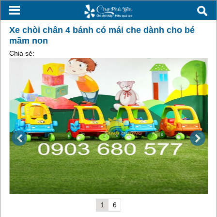
Xe chòi chân 4 bánh có mái che dành cho bé
mầm non
Chia sẻ:
1
6