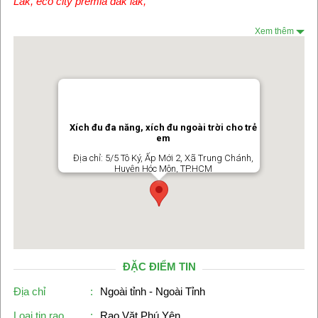
Lăk, eco city premia dak lak
,
Xem thêm
Xích đu đa năng, xích đu ngoài trời cho trẻ
em
Địa chỉ: 5/5 Tô Ký, Ấp Mới 2, Xã Trung Chánh,
Huyện Hóc Môn, TP.HCM
ĐẶC ĐIỂM TIN
Địa chỉ
:
Ngoài tỉnh - Ngoài Tỉnh
Loại tin rao
:
Rao Vặt Phú Yên