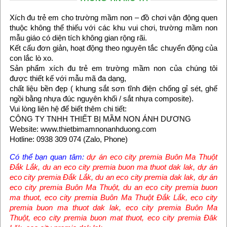
Xích đu trẻ em cho trường mầm non – đồ chơi vận động quen
thuộc không thể thiếu với các khu vui chơi, trường mầm non
mẫu giáo có diện tích không gian rộng rãi.
Kết cấu đơn giản, hoạt động theo nguyên tắc chuyển động của
con lắc lò xo.
Sản phẩm xích đu trẻ em trường mầm non của chúng tôi
được thiết kế với mẫu mã đa dạng,
chất liệu bền đẹp ( khung sắt sơn tĩnh điện chống gỉ sét, ghế
ngồi bằng nhựa đúc nguyên khối / sắt nhựa composite).
Vui lòng liên hệ để biết thêm chi tiết:
CÔNG TY TNHH THIẾT BỊ MẦM NON ÁNH DƯƠNG
Website: www.thietbimamnonanhduong.com
Hotline: 0938 309 074 (Zalo, Phone)
Có thể bạn quan tâm:
dự án eco city premia Buôn Ma Thuột
Đắk Lắk
,
du an eco city premia buon ma thuot dak lak
,
dự án
eco city premia Đắk Lắk
,
du an eco city premia dak lak
,
dự án
eco city premia Buôn Ma Thuột
,
du an eco city premia buon
ma thuot
,
eco city premia Buôn Ma Thuột Đắk Lắk
,
eco city
premia buon ma thuot dak lak
,
eco city premia Buôn Ma
Thuột
,
eco city premia buon mat thuot
,
eco city premia Đăk