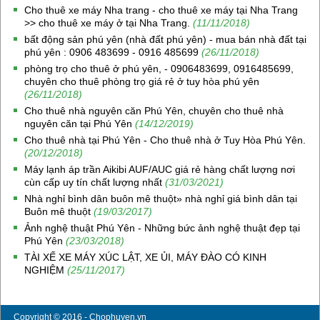
Cho thuê xe máy Nha trang - cho thuê xe máy tại Nha Trang
>> cho thuê xe máy ở tại Nha Trang.
(11/11/2018)
bất động sản phú yên (nhà đất phú yên) - mua bán nhà đất tại
phú yên : 0906 483699 - 0916 485699
(26/11/2018)
phòng trọ cho thuê ở phú yên, - 0906483699, 0916485699,
chuyên cho thuê phòng trọ giá rẻ ở tuy hòa phú yên
(26/11/2018)
Cho thuê nhà nguyên căn Phú Yên, chuyên cho thuê nhà
nguyên căn tại Phú Yên
(14/12/2019)
Cho thuê nhà tại Phú Yên - Cho thuê nhà ở Tuy Hòa Phú Yên.
(20/12/2018)
Máy lạnh áp trần Aikibi AUF/AUC giá rẻ hàng chất lượng nơi
cùn cấp uy tín chất lượng nhất
(31/03/2021)
Nhà nghỉ bình dân buôn mê thuột» nhà nghỉ giá bình dân tại
Buôn mê thuột
(19/03/2017)
Ảnh nghệ thuật Phú Yên - Những bức ảnh nghệ thuật đẹp tại
Phú Yên
(23/03/2018)
TÀI XẾ XE MÁY XÚC LẬT, XE ỦI, MÁY ĐÀO CÓ KINH
NGHIỆM
(25/11/2017)
Copyright © 2016 - Chophuyen.vn