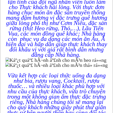
tận tình của đội ngũ nhân viên luôn làm
cho Thực khách hài lòng. Với thực đơn
hàng chục món ăn đặc sản truyền thống
mang đậm hương vị đặc trưng quê hương
giữa lòng phố thị như Cơm Niêu, đặc sản
rừng (thịt Heo rừng, Thỏ,…), Lẩu Tiến
Vua, các món đồng quê khác; Nhà hàng
còn phục vụ đa dạng các món ăn Âu, Á
hiện đại và hấp dẫn giúp thực khách thay
đổi khẩu vị với giá rất bình dân nhưng
đẳng cấp Nhà hàng.
Vừa kết hợp các loại thức uống đa dạng
như bia, rượu vang, Cocktail, rượu
thuốc… và nhiều loại khác phù hợp với
nhu cầu của thực khách, vừa trò chuyện
trong một không gian ẩm thực đặc trưng
riêng, Nhà hàng chúng tôi sẽ mang lại
cho quý khách những giây phút thư giãn
thực sự bên người thân hay cùng đối tác