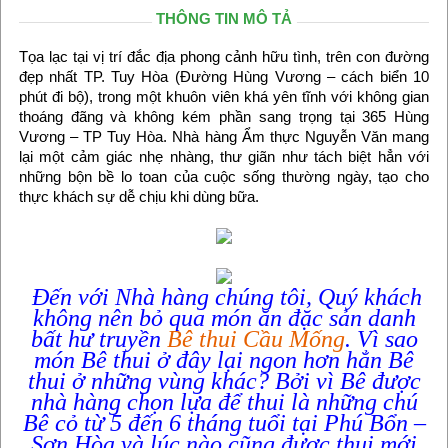
THÔNG TIN MÔ TẢ
Tọa lạc tại vị trí đắc địa phong cảnh hữu tình, trên con đường
đẹp nhất TP. Tuy Hòa (Đường Hùng Vương – cách biển 10
phút đi bộ), trong một khuôn viên khá yên tĩnh với không gian
thoáng đãng và không kém phần sang trọng tại 365 Hùng
Vương – TP Tuy Hòa. Nhà hàng Ẩm thực Nguyễn Văn mang
lại một cảm giác nhẹ nhàng, thư giãn như tách biệt hẳn với
những bộn bề lo toan của cuộc sống thường ngày, tạo cho
thực khách sự dễ chịu khi dùng bữa.
Đến với Nhà hàng chúng tôi, Quý khách
không nên bỏ qua món ăn đặc sản danh
bất hư truyền
Bê thui Cầu Mống
. Vì sao
món Bê thui ở đây lại ngon hơn hẳn Bê
thui ở những vùng khác? Bởi vì Bê được
nhà hàng chọn lựa để thui là những chú
Bê cỏ từ 5 đến 6 tháng tuổi tại Phú Bổn –
Sơn Hòa và lúc nào cũng được thui mới