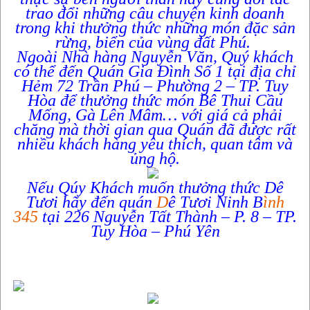
trao đổi những câu chuyện kinh doanh
trong khi thưởng thức những món đặc sản
rừng, biển của vùng đất Phú.
Ngoài Nhà hàng Nguyễn Văn, Quý khách
có thể đến Quán Gia Đình Số 1 tại địa chỉ
Hẻm 72 Trần Phú – Phường 2 – TP. Tuy
Hòa để thưởng thức món Bê Thui Cầu
Mống, Gà Lên Mâm… với giá cả phải
chăng mà thời gian qua Quán đã được rất
nhiều khách hàng yêu thích, quan tâm và
ủng hộ.
N
ếu Q
úy Kh
ách mu
ốn th
ư
ởng th
ức D
ê
T
ươi h
ãy
đ
ến qu
án
D
ê T
ươi Ninh B
ình
345
t
ại 226 Nguy
ễn T
ất Th
ành – P. 8 – TP.
Tuy H
òa – Ph
ú Y
ên