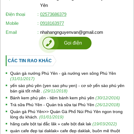
Yên
Điện thoại
:
02573686379
Mobile
:
0918163977
Email
:
nhahangnguyenvan@gmail.com
Gọi điện
CÁC TIN RAO KHÁC
Quán gà nướng Phú Yên - gà nướng ven sông Phú Yên
(31/01/2017)
yến sào phú yên (yen sao phu yen) - cơ sở yến sào phú yên
bán giá tốt nhất .
(29/11/2018)
Bánh kem phú yên - tiệm bánh kem phú yên
(30/12/2016)
Trà sữa Phú Yên - Quán trà sữa tại Phú Yên
(26/12/2018)
Quán gà Phú Yên>> Quán Gà Phố Núi Phú Yên ngon trong
lòng du khách.
(01/01/2019)
hãng cafe bột tại đắc lăk » cafe bột đak lak
(19/03/2022)
quán cafe đẹp tại daklak» cafe đẹp daklak, buôn mê thuột