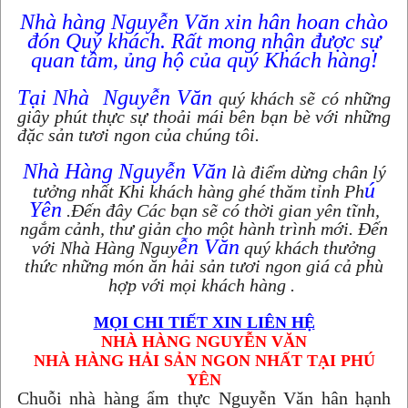
Nhà hàng Nguyễn Văn xin hân hoan chào
đón Quý khách. Rất mong nhận được sự
quan tâm, ủng hộ của quý Khách hàng!
Tại Nhà Nguy
ễn V
ăn
quý khách sẽ có những
giây phút thực sự thoải mái bên bạn bè với những
đặc sản tươi ngon của chúng tôi.
Nhà Hàng Nguy
ễn V
ăn
là điểm dừng chân lý
ú
tưởng nhất Khi khách hàng ghé thăm tỉnh Ph
Y
ên
.Đến đây Các bạn sẽ có thời gian yên tĩnh,
ngắm cảnh, thư giản cho một hành trình mới. Đến
ễn V
ăn
với Nhà Hàng Nguy
quý khách thưởng
thức những món ăn hải sản tươi ngon giá cả phù
hợp với mọi khách hàng .
MỌI CHI TIẾT XIN LIÊN HỆ
NH
À HÀNG NGUYỄN VĂN
NHÀ HÀNG HẢI SẢN NGON NH
ẤT TẠI PHÚ
YÊN
Chuỗi nhà hàng ẩm thực Nguyễn Văn hân hạnh