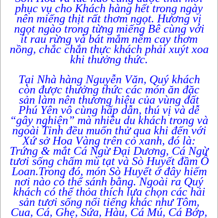
phục vụ cho Khách hàng hết trong ngày
nên miếng thịt rất thơm ngọt. Hương vị
ngọt ngào trong từng miếng Bê cùng với
ít rau rừng và bát mắm nêm cay thơm
nồng, chắc chắn thực khách phải xuýt xoa
khi thưởng thức.
Tại Nhà hàng Nguyễn Văn, Quý khách
còn được thưởng thức các món ăn đặc
sản làm nên thương hiệu của vùng đất
Phú Yên vô cùng hấp dẫn, thú vị và dễ
“gây nghiện” mà nhiều du khách trong và
ngoài Tỉnh đều muốn thử qua khi đến với
Xứ sở Hoa Vàng trên cỏ xanh, đó là:
Trứng & mắt Cá Ngừ Đại Dương, Cá Ngừ
tươi sống chấm mù tạt và Sò Huyết đầm Ô
Loan.Trong đó, món Sò Huyết ở đây hiếm
nơi nào có thể sánh bằng. Ngoài ra Quý
khách có thể thỏa thích lựa chọn các hải
sản tươi sống nổi tiếng khác như Tôm,
Cua, Cá, Ghẹ, Sứa, Hàu, Cá Mú, Cá Bớp,