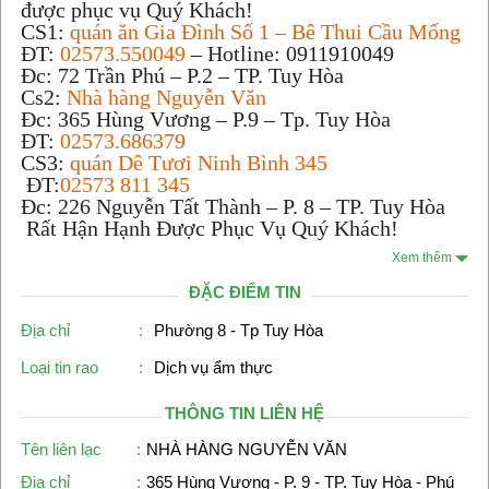
được phục vụ Quý Khách!
CS1:
quán ăn Gia Đình Số 1 – Bê Thui Cầu Mống
ĐT:
02573.550049
– Hotline: 0911910049
Đc: 72 Trần Phú – P.2 – TP. Tuy Hòa
Cs2:
Nhà hàng Nguyễn Văn
Đc: 365 Hùng Vương – P.9 – Tp. Tuy Hòa
ĐT:
02573.686379
CS3:
quán Dê Tươi Ninh Bình 345
ĐT:
02573 811 345
Đc: 226 Nguyễn Tất Thành – P. 8 – TP. Tuy Hòa
Rất Hận Hạnh Được Phục Vụ Quý Khách!
Xem thêm
ĐẶC ĐIỂM TIN
Địa chỉ
:
Phường 8 - Tp Tuy Hòa
Loại tin rao
:
Dịch vụ ẩm thực
THÔNG TIN LIÊN HỆ
Tên liên lạc
:
NHÀ HÀNG NGUYỄN VĂN
Địa chỉ
:
365 Hùng Vương - P. 9 - TP. Tuy Hòa - Phú