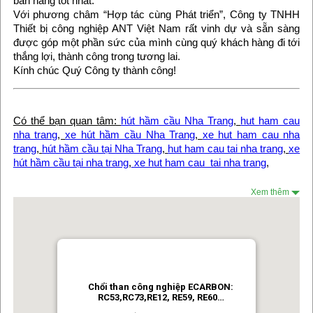
bán hàng tốt nhất.
Với phương châm “Hợp tác cùng Phát triển”, Công ty TNHH
Thiết bị công nghiệp ANT Việt Nam rất vinh dự và sẵn sàng
được góp một phần sức của mình cùng quý khách hàng đi tới
thắng lợi, thành công trong tương lai.
Kính chúc Quý Công ty thành công!
Có thể bạn quan tâm:
hút hầm cầu Nha Trang
,
hut ham cau
nha trang
,
xe hút hầm cầu Nha Trang
,
xe hut ham cau nha
trang
,
hút hầm cầu tại Nha Trang
,
hut ham cau tai nha trang
,
xe
hút hầm cầu tại nha trang
,
xe hut ham cau tai nha trang
,
Xem thêm
Chổi than công nghiệp ECARBON:
RC53,RC73,RE12, RE59, RE60…