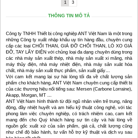
1
3
THÔNG TIN MÔ TẢ
Công ty TNHH Thiết bị công nghiệp ANT Việt Nam là một trong
những Công ty xuất nhập khẩu uy tín hàng đầu, chuyên cung
cấp các loại CHỔI THAN, GIÁ ĐỠ CHỔI THAN, LÒ XO GIÁ
ĐỠ, TAY LẤY ĐIỆN với chủng loại đa dạng chuyên dùng trong
các nhà máy sản xuất thép, nhà máy sản xuất xi măng, nhà
máy thủy điện, nhà máy nhiệt điện, nhà máy sản xuât hóa
chất, nhà máy sản xuất thực phẩm, sản xuất giấy…
Với cam kết mang lại sự hài lòng tối đa về chất lượng sản
phẩm cho khách hàng, ANT Việt Nam chuyên cung cấp thiết bị
của các thương hiệu nổi tiếng sau: Mersen (Carbone Lorraine),
Akapp, Morgan, MT …
ANT Việt Nam hình thành từ đội ngũ nhân viên trẻ trung, năng
động, đầy nhiệt huyết và am hiểu kỹ thuật công nghệ, với tác
phong làm việc chuyên nghiệp, có trách nhiệm cao, cam kết
mang đến cho Quý khách hàng sự tin cậy và hài lòng về
nguồn gốc xuất xứ của sản phẩm, giá cả, chất lượng cũng
như chế độ bảo hành, tư vấn hỗ trợ kỹ thuật và dịch vụ sau