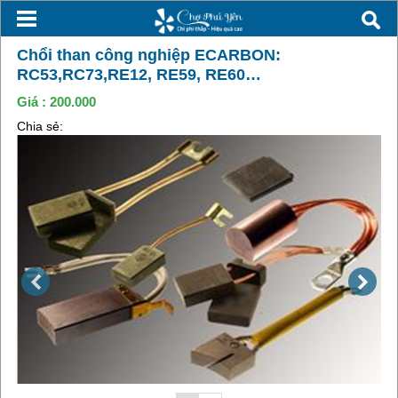
Chổi than công nghiệp ECARBON:
RC53,RC73,RE12, RE59, RE60…
Giá :
200.000
Chia sẻ: