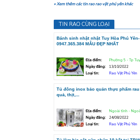
» Xem thêm các tin rao rao vặt phú yên khác
TIN RAO CÙNG LOẠI
Bánh sinh nhật nhật Tuy Hòa Phú Yên-
0947.365.384 MẪU ĐẸP NHẤT
Địa điểm:
Phường 5 - Tp Tu
Ngày đăng:
13/10/2022
Loại tin:
Rao Vặt Phú Yên
Tủ đông inox bảo quản thực phẩm rau
quả, thịt,...
Địa điểm:
Ngoài tỉnh - Ngoà
Ngày đăng:
24/08/2022
Loại tin:
Rao Vặt Phú Yên