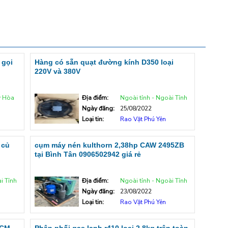
 gọi
Hàng có sẵn quạt đường kính D350 loại
220V và 380V
y Hòa
Địa điểm:
Ngoài tỉnh - Ngoài Tỉnh
Ngày đăng:
25/08/2022
Loại tin:
Rao Vặt Phú Yên
 củ
cụm máy nén kulthorn 2,38hp CAW 2495ZB
tại Bình Tân 0906502942 giá rẻ
i Tỉnh
Địa điểm:
Ngoài tỉnh - Ngoài Tỉnh
Ngày đăng:
23/08/2022
Loại tin:
Rao Vặt Phú Yên