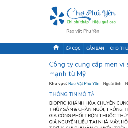
Rao vặt Phú Yên
ÉP CỌC
CẦN BÁN
CHO THU
Công ty cung cấp men vi s
mạnh từ Mỹ
Khu vực:
Rao Vặt Phú Yên
- Ngoài tỉnh - 
THÔNG TIN MÔ TẢ
BIOPRO KHÁNH HÒA CHUYÊN CUNG
THỦY SẢN & CHĂN NUÔI, TRỒNG T
GIA CÔNG PHỐI TRỘN THUỐC THỦ
GIÁ NGUYÊN LIỆU TẠI NHÀ MÁY, H