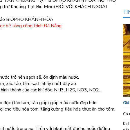
 1 TẤN KHOÁNG TẠT BIOPRO KHÁNH HÒA. HỖ TRỢ
 (trừ Khoáng Tạt Bio Mine) ĐỐI VỚI KHÁCH NGOÀI
TI
cắt tảo BIOPRO KHÁNH HÒA
cọc bê tông công trình Đà Nẵng
,
m nước trở nên sạch sẽ, ổn định màu nước.
m, xác tảo, làm sạch nhầy nhớt đáy ao.
ự hình thành của các khí độc: NH3, H2S, NO3, NO2....
ảo độc (tảo lam, tảo giáp) giúp màu nước đẹp hơn
Giá
lợi cho tiêu hóa tôm, tăng cường tiêu hóa thức ăn cho tôm,
Ca 
Kịc
 nước trong ao. Trộn với 5kg/ mật đường hoặc đường