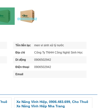
Tên liên lạc
men vi sinh xử lý nước
Địa chỉ
Công Ty TNHH Công Nghệ Sinh Học
Biopro KHánh Hòa
Di động
0906502942
Điện thoại
0906502942
Email
 Thuê
Xe Nâng Vĩnh Hiệp, 0906.483.699, Cho Thuê
Xe Nâng Vĩnh Hiệp Nha Trang