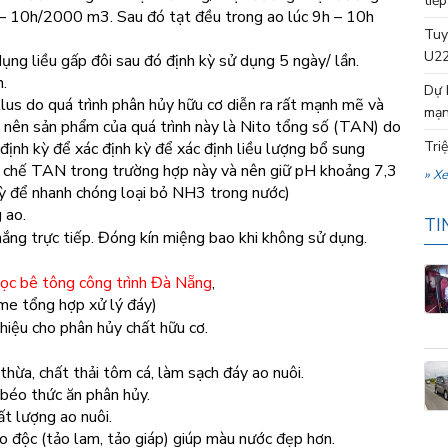
tiếp
8 – 10h/2000 m3. Sau đó tạt đều trong ao lúc 9h – 10h
Tuy
U22
dụng liều gấp đôi sau đó định kỳ sử dụng 5 ngày/ lần.
n.
Dự 
illus do quá trình phân hủy hữu cơ diễn ra rất mạnh mẽ và
mạn
p nên sản phẩm của quá trình này là Nito tổng số (TAN) do
Tri
ịnh kỳ để xác định kỳ để xác định liều lượng bổ sung
n chế TAN trong trường hợp này và nên giữ pH khoảng 7,3
» X
kỳ để nhanh chóng loại bỏ NH3 trong nước)
 ao.
TI
ắng trực tiếp. Đóng kín miệng bao khi không sử dụng.
cọc bê tông công trình Đà Nẵng
,
 tổng hợp xử lý đáy)
iệu cho phân hủy chất hữu cơ.
thừa, chất thải tôm cá, làm sạch đáy ao nuôi.
 béo thức ăn phân hủy.
hất lượng ao nuôi.
ảo độc (tảo lam, tảo giáp) giúp màu nước đẹp hơn.