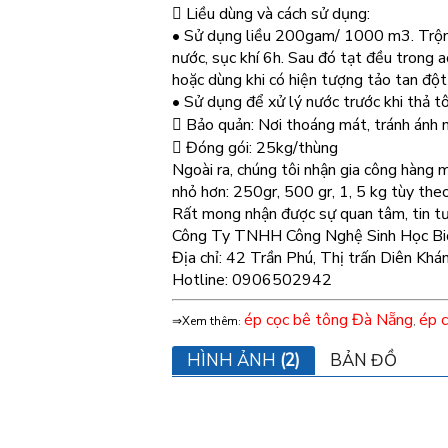
 Liều dùng và cách sử dụng:
• Sử dụng liều 200gam/ 1000 m3. Trộn 
nước, sục khí 6h. Sau đó tạt đều trong 
hoặc dùng khi có hiện tượng tảo tan đột
• Sử dụng để xử lý nước trước khi thả t
 Bảo quản: Nơi thoáng mát, tránh ánh n
 Đóng gói: 25kg/thùng
Ngoài ra, chúng tôi nhận gia công hàng m
nhỏ hơn: 250gr, 500 gr, 1, 5 kg tùy theo
Rất mong nhận được sự quan tâm, tin tư
Công Ty TNHH Công Nghệ Sinh Học Bi
Địa chỉ: 42 Trần Phú, Thị trấn Diên Khá
Hotline: 0906502942
ép cọc bê tông Đà Nẵng
ép 
⇒Xem thêm
:
,
HÌNH ẢNH
(2)
BẢN ĐỒ