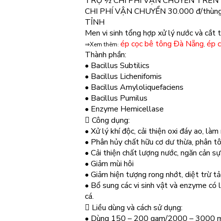
TRỢ ½ CHI PHÍ VẬN CHUYỂN TRÊN
CHI PHÍ VẬN CHUYỂN 30.000 đ/thùng
TỈNH
Men vi sinh tổng hợp xử lý nước và 
ép cọc bê tông Đà Nẵng
ép 
⇒Xem thêm
:
,
Thành phần:
• Bacillus Subtilics
• Bacillus Lichenifomis
• Bacillus Amyloliquefaciens
• Bacillus Pumilus
• Enzyme Hemicellase
 Công dụng:
• Xử lý khí độc, cải thiện oxi đáy ao, là
• Phân hủy chất hữu cơ dư thừa, phân tô
• Cải thiện chất lượng nước, ngăn cản s
• Giảm mùi hôi
• Giảm hiện tượng rong nhớt, diệt trừ t
• Bổ sung các vi sinh vật và enzyme có 
cá.
 Liều dùng và cách sử dụng:
• Dùng 150 – 200 gam/2000 – 3000 m3