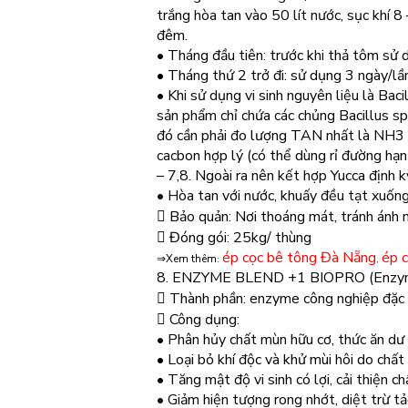
trắng hòa tan vào 50 lít nước, sục khí 
đêm.
• Tháng đầu tiên: trước khi thả tôm sử 
• Tháng thứ 2 trở đi: sử dụng 3 ngày/lầ
• Khi sử dụng vi sinh nguyên liệu là Bac
sản phẩm chỉ chứa các chủng Bacillus s
đó cần phải đo lượng TAN nhất là NH3 đ
cacbon hợp lý (có thể dùng rỉ đường hạ
– 7,8. Ngoài ra nên kết hợp Yucca định 
• Hòa tan với nước, khuấy đều tạt xuống
 Bảo quản: Nơi thoáng mát, tránh ánh n
 Đóng gói: 25kg/ thùng
ép cọc bê tông Đà Nẵng
ép 
⇒Xem thêm
:
,
8. ENZYME BLEND +1 BIOPRO (Enzyme
 Thành phần: enzyme công nghiệp đặc h
 Công dụng:
• Phân hủy chất mùn hữu cơ, thức ăn dư 
• Loại bỏ khí độc và khử mùi hôi do chất
• Tăng mật độ vi sinh có lợi, cải thiện c
• Giảm hiện tượng rong nhớt, diệt trừ t