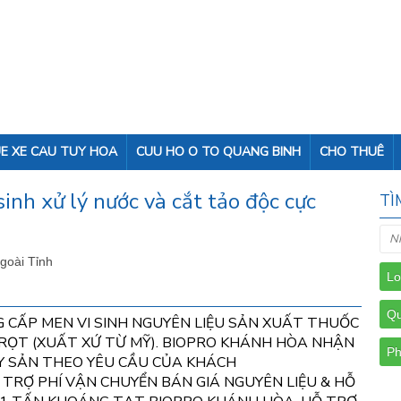
E XE CAU TUY HOA
CUU HO O TO QUANG BINH
CHO THUÊ
inh xử lý nước và cắt tảo độc cực
TÌ
Ngoài Tỉnh
 CẤP MEN VI SINH NGUYÊN LIỆU SẢN XUẤT THUỐC
RỌT (XUẤT XỨ TỪ MỸ). BIOPRO KHÁNH HÒA NHẬN
Y SẢN THEO YÊU CẦU CỦA KHÁCH
Ỗ TRỢ PHÍ VẬN CHUYỂN BÁN GIÁ NGUYÊN LIỆU & HỖ