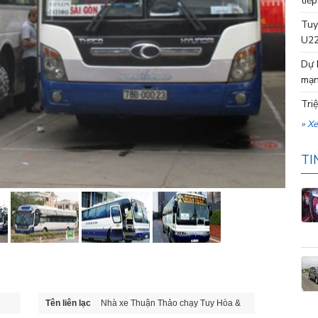
tiếp
Tuy
U22
Dự 
mạn
Tri
» X
TI
Tên liên lạc
Nhà xe Thuận Thảo chạy Tuy Hòa &