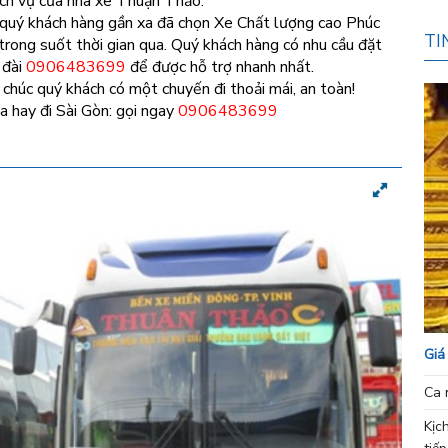
ịch vụ của nhà xe Thuận Thảo.
uý khách hàng gần xa đã chọn Xe Chất lượng cao Phúc
TI
rong suốt thời gian qua. Quý khách hàng có nhu cầu đặt
 đài
0906483699
để được hỗ trợ nhanh nhất.
chúc quý khách có một chuyến đi thoải mái, an toàn!
a hay đi Sài Gòn: gọi ngay
0906483699
Giá
Ca 
Kịc