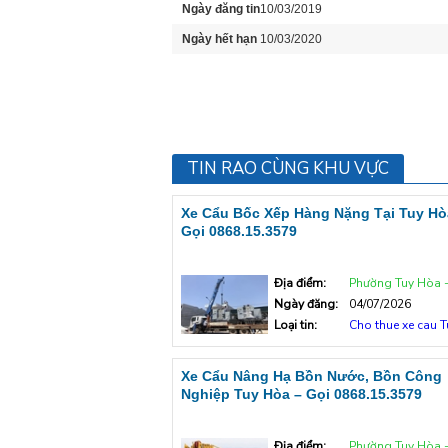
Ngày đăng tin
10/03/2019
Ngày hết hạn
10/03/2020
TIN RAO CÙNG KHU VỰC
Xe Cẩu Bốc Xếp Hàng Nặng Tại Tuy Hò
Gọi 0868.15.3579
Địa điểm:
Phường Tuy Hòa - Tp T
Ngày đăng:
04/07/2026
Loại tin:
Cho thue xe cau 
Xe Cẩu Nâng Hạ Bồn Nước, Bồn Công
Nghiệp Tuy Hòa – Gọi 0868.15.3579
Địa điểm:
Phường Tuy Hòa - Tp T