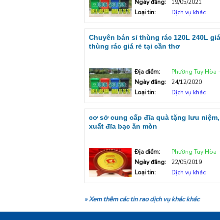
Ngày đăng:
19/05/2021
Loại tin:
Dịch vụ khác
Chuyên bán sỉ thùng rác 120L 240L giá
thùng rác giá rẻ tại cần thơ
Địa điểm:
Phường Tuy Hòa - Tp T
Ngày đăng:
24/12/2020
Loại tin:
Dịch vụ khác
cơ sở cung cấp đĩa quà tặng lưu niệm,
xuất đĩa bạc ăn mòn
Địa điểm:
Phường Tuy Hòa - Tp T
Ngày đăng:
22/05/2019
Loại tin:
Dịch vụ khác
» Xem thêm các tin rao dịch vụ khác khác