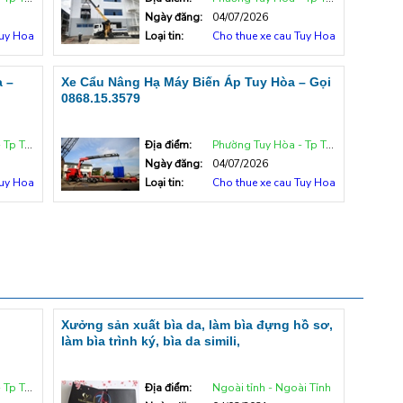
Ngày đăng:
04/07/2026
Tuy Hoa
Loại tin:
Cho thue xe cau Tuy Hoa
 –
Xe Cẩu Nâng Hạ Máy Biến Áp Tuy Hòa – Gọi
0868.15.3579
uy Hòa
Địa điểm:
Phường Tuy Hòa - Tp Tuy Hòa
Ngày đăng:
04/07/2026
Tuy Hoa
Loại tin:
Cho thue xe cau Tuy Hoa
Xưởng sản xuất bìa da, làm bìa đựng hồ sơ,
làm bìa trình ký, bìa da simili,
uy Hòa
Địa điểm:
Ngoài tỉnh - Ngoài Tỉnh