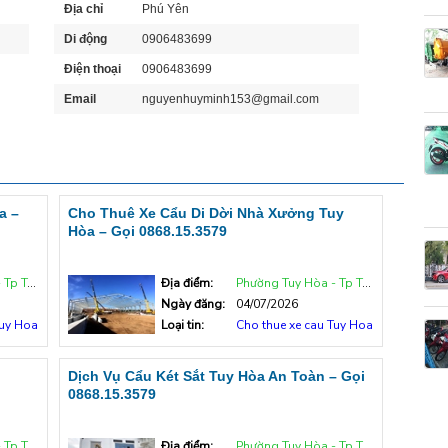
Sài Gòn
Địa chỉ
Phú Yên
Di động
0906483699
Điện thoại
0906483699
Email
nguyenhuyminh153@gmail.com
a –
Cho Thuê Xe Cẩu Di Dời Nhà Xưởng Tuy
Hòa – Gọi 0868.15.3579
uy Hòa
Địa điểm:
Phường Tuy Hòa - Tp Tuy Hòa
Ngày đăng:
04/07/2026
Tuy Hoa
Loại tin:
Cho thue xe cau Tuy Hoa
Dịch Vụ Cẩu Két Sắt Tuy Hòa An Toàn – Gọi
0868.15.3579
uy Hòa
Địa điểm:
Phường Tuy Hòa - Tp Tuy Hòa