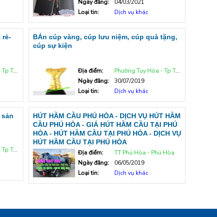
Ngày đăng:
04/03/2021
Loại tin:
Dịch vụ khác
 rẻ-
BÁn cúp vàng, cúp lưu niệm, cúp quà tặng,
cúp sự kiện
uy Hòa
Địa điểm:
Phường Tuy Hòa - Tp Tuy Hòa
Ngày đăng:
30/07/2019
Loại tin:
Dịch vụ khác
 sản
HÚT HẦM CẦU PHÚ HÒA - DỊCH VỤ HÚT HẦM
CẦU PHÚ HÒA - GIÁ HÚT HẦM CẦU TẠI PHÚ
HÒA - HÚT HẦM CẦU TẠI PHÚ HÒA - DỊCH VỤ
HÚT HẦM CẦU TẠI PHÚ HÒA
uy Hòa
Địa điểm:
TT Phú Hòa - Phú Hòa
Ngày đăng:
06/05/2019
Loại tin:
Dịch vụ khác