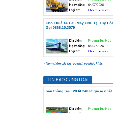
Ngày đăng:
04/07/2026
Loại tin:
Cho thue xe cau 
Cho Thuê Xe Cẩu Máy CNC Tại Tuy Hòa
Gọi 0868.15.3579
Địa điểm:
Phường Tuy Hòa - Tp T
Ngày đăng:
04/07/2026
Loại tin:
Cho thue xe cau 
» Xem thêm các tin rao dịch vụ khác khác
TIN RAO CÙNG LOẠI
bán thùng rác 120 lít 240 lít giá rẻ nhất
Địa điểm:
Phường Tuy Hòa - Tp T