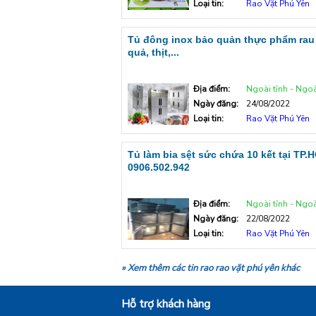
Loại tin:
Rao Vặt Phú Yên
Tủ đông inox bảo quản thực phẩm rau
quả, thịt,...
Địa điểm:
Ngoài tỉnh - Ngoà
Ngày đăng:
24/08/2022
Loại tin:
Rao Vặt Phú Yên
Tủ làm bia sệt sức chứa 10 kết tại TP.
0906.502.942
Địa điểm:
Ngoài tỉnh - Ngoà
Ngày đăng:
22/08/2022
Loại tin:
Rao Vặt Phú Yên
» Xem thêm các tin rao rao vặt phú yên khác
Hỗ trợ khách hàng