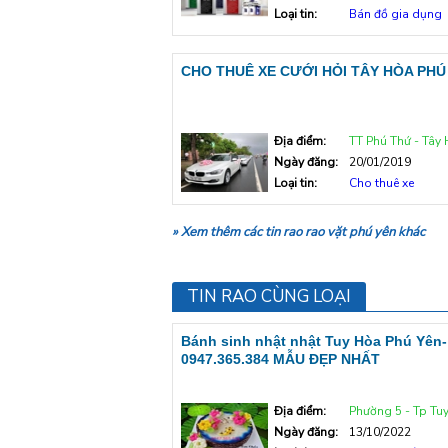
Loại tin:
Bán đồ gia dụng
CHO THUÊ XE CƯỚI HỎI TÂY HÒA PHÚ
Địa điểm:
TT Phú Thứ - Tây
Ngày đăng:
20/01/2019
Loại tin:
Cho thuê xe
» Xem thêm các tin rao rao vặt phú yên khác
TIN RAO CÙNG LOẠI
Bánh sinh nhật nhật Tuy Hòa Phú Yên-
0947.365.384 MẪU ĐẸP NHẤT
Địa điểm:
Phường 5 - Tp Tu
Ngày đăng:
13/10/2022