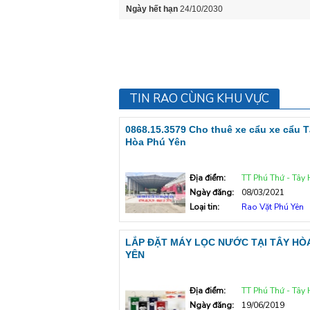
Ngày hết hạn
24/10/2030
TIN RAO CÙNG KHU VỰC
0868.15.3579 Cho thuê xe cẩu xe cẩu 
Hòa Phú Yên
Địa điểm:
TT Phú Thứ - Tây
Ngày đăng:
08/03/2021
Loại tin:
Rao Vặt Phú Yên
LẮP ĐẶT MÁY LỌC NƯỚC TẠI TÂY HÒ
YÊN
Địa điểm:
TT Phú Thứ - Tây
Ngày đăng:
19/06/2019