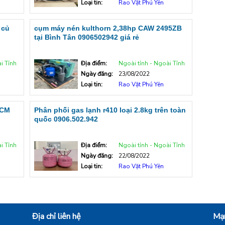
Loại tin:
Rao Vặt Phú Yên
 củ
cụm máy nén kulthorn 2,38hp CAW 2495ZB
tại Bình Tân 0906502942 giá rẻ
i Tỉnh
Địa điểm:
Ngoài tỉnh - Ngoài Tỉnh
Ngày đăng:
23/08/2022
Loại tin:
Rao Vặt Phú Yên
HCM
Phân phối gas lạnh r410 loại 2.8kg trên toàn
quốc 0906.502.942
i Tỉnh
Địa điểm:
Ngoài tỉnh - Ngoài Tỉnh
Ngày đăng:
22/08/2022
Loại tin:
Rao Vặt Phú Yên
Địa chỉ liên hệ
Mạn