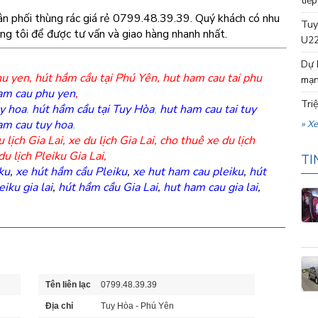
tiếp
ân phối thùng rác giá rẻ 0799.48.39.39. Quý khách có nhu
Tuy
úng tôi để được tư vấn và giao hàng nhanh nhất.
U22
Dự 
hu yen
,
hút hầm cầu tại Phú Yên
,
hut ham cau tai phu
mạn
am cau phu yen
,
Tri
y hoa
,
hút hầm cầu tại Tuy Hòa
,
hut ham cau tai tuy
am cau tuy hoa
,
» X
 lịch Gia Lai
,
xe du lịch Gia Lai
,
cho thuê xe du lịch
du lịch Pleiku Gia Lai
,
TI
ku
,
xe hút hầm cầu Pleiku
,
xe hut ham cau pleiku
,
hút
iku gia lai
,
hút hầm cầu Gia Lai
,
hut ham cau gia lai
,
Tên liên lạc
0799.48.39.39
Địa chỉ
Tuy Hòa - Phú Yên