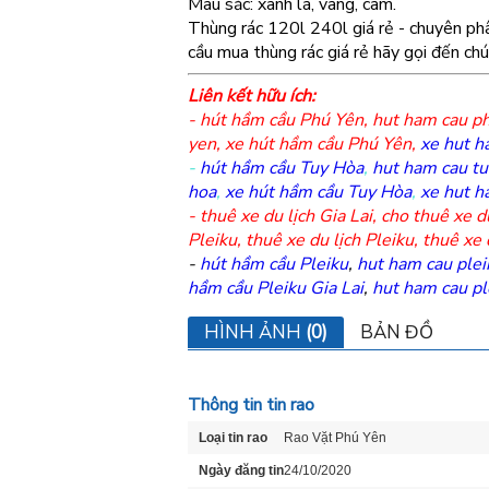
Màu sắc: xanh lá, vàng, cam.
Thùng rác 120l 240l giá rẻ - chuyên ph
cầu mua thùng rác giá rẻ hãy gọi đến ch
Liên kết hữu ích:
-
hút hầm cầu Phú Yên
,
hut ham cau p
yen
,
xe hút hầm cầu Phú Yên
,
xe hut h
-
hút hầm cầu Tuy Hòa
,
hut ham cau tu
hoa
,
xe hút hầm cầu Tuy Hòa
,
xe hut h
-
thuê xe du lịch Gia Lai
,
cho thuê xe du
Pleiku
,
thuê xe du lịch Pleiku
,
thuê xe 
-
hút hầm cầu Pleiku
,
hut ham cau plei
hầm cầu Pleiku Gia Lai
,
hut ham cau ple
HÌNH ẢNH
(0)
BẢN ĐỒ
Thông tin tin rao
Loại tin rao
Rao Vặt Phú Yên
Ngày đăng tin
24/10/2020