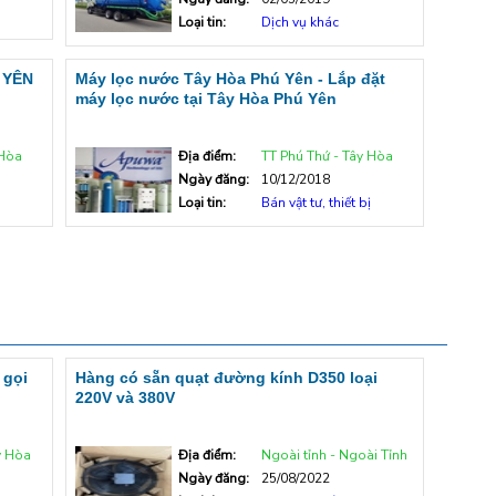
Loại tin:
Dịch vụ khác
 YÊN
Máy lọc nước Tây Hòa Phú Yên - Lắp đặt
máy lọc nước tại Tây Hòa Phú Yên
 Hòa
Địa điểm:
TT Phú Thứ - Tây Hòa
Ngày đăng:
10/12/2018
Loại tin:
Bán vật tư, thiết bị
 gọi
Hàng có sẵn quạt đường kính D350 loại
220V và 380V
y Hòa
Địa điểm:
Ngoài tỉnh - Ngoài Tỉnh
Ngày đăng:
25/08/2022