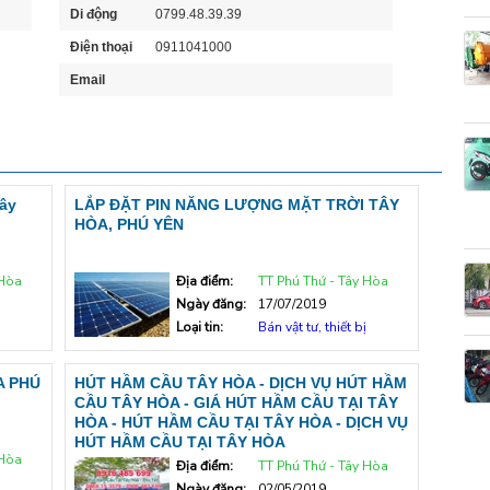
Di động
0799.48.39.39
Điện thoại
0911041000
Email
Tây
LẮP ĐẶT PIN NĂNG LƯỢNG MẶT TRỜI TÂY
HÒA, PHÚ YÊN
 Hòa
Địa điểm:
TT Phú Thứ - Tây Hòa
Ngày đăng:
17/07/2019
Loại tin:
Bán vật tư, thiết bị
A PHÚ
HÚT HẦM CẦU TÂY HÒA - DỊCH VỤ HÚT HẦM
CẦU TÂY HÒA - GIÁ HÚT HẦM CẦU TẠI TÂY
HÒA - HÚT HẦM CẦU TẠI TÂY HÒA - DỊCH VỤ
HÚT HẦM CẦU TẠI TÂY HÒA
 Hòa
Địa điểm:
TT Phú Thứ - Tây Hòa
Ngày đăng:
02/05/2019