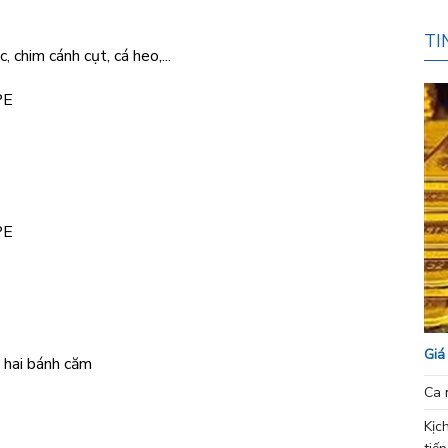
TI
, chim cánh cụt, cá heo,...
PE
PE
Giá
 hai bánh căm
Ca 
Kịc